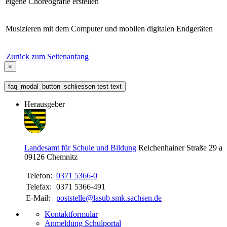
eigene Choreografie erstellen
Musizieren mit dem Computer und mobilen digitalen Endgeräten
Zurück zum Seitenanfang
×
faq_modal_button_schliessen test text
Herausgeber
Landesamt für Schule und Bildung
Reichenhainer Straße 29 a
09126
Chemnitz
Telefon:
0371 5366-0
Telefax:
0371 5366-491
E-Mail:
poststelle@lasub.smk.sachsen.de
Kontaktformular
Anmeldung Schulportal