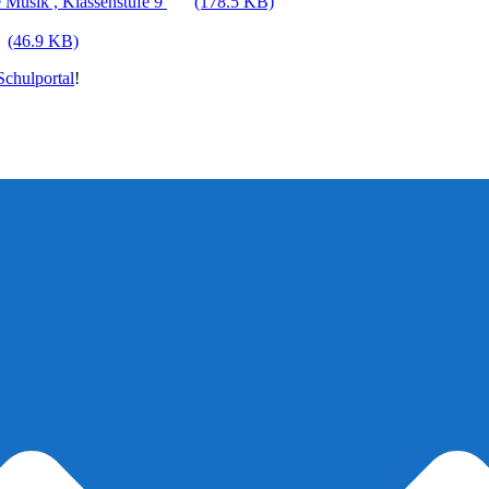
 Musik , Klassenstufe 9
(178.5 KB)
(46.9 KB)
chulportal
!