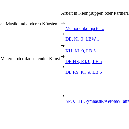
Arbeit in Kleingruppen oder Partnera
⇒
chen Musik und anderen Künsten
Methodenkompetenz
➔
DE, Kl. 9, LBW 1
➔
KU, Kl. 9, LB 3
➔
 Malerei oder darstellender Kunst
DE HS, Kl. 9, LB 5
➔
DE RS, Kl. 9, LB 5
➔
SPO, LB Gymnastik/Aerobic/Tan