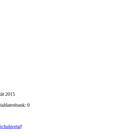
tät 2015
rialdatenbank: 0
chulportal
!