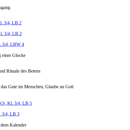
tsgang
l. 3/4, LB 2
l. 3/4, LB 2
. 3/4, LBW 4
 einer Glocke
nd Rituale des Betens
 das Gute im Menschen, Glaube an Gott
S, Kl. 3/4, LB 5
 3/4, LB 3
t dem Kalender