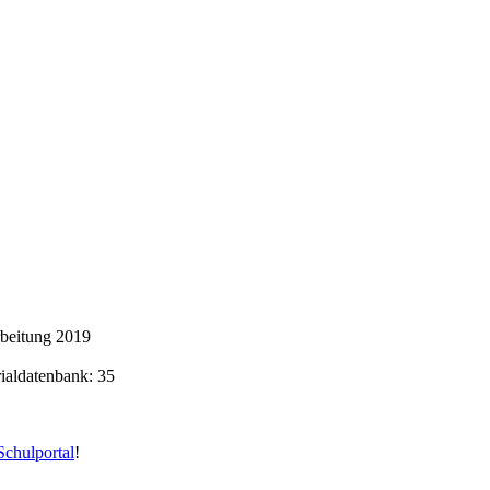
rbeitung 2019
rialdatenbank: 35
chulportal
!