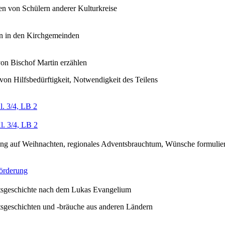
en von Schülern anderer Kulturkreise
en in den Kirchgemeinden
on Bischof Martin erzählen
on Hilfsbedürftigkeit, Notwendigkeit des Teilens
l. 3/4, LB 2
l. 3/4, LB 2
ung auf Weihnachten, regionales Adventsbrauchtum, Wünsche formulie
örderung
sgeschichte nach dem Lukas Evangelium
sgeschichten und -bräuche aus anderen Ländern