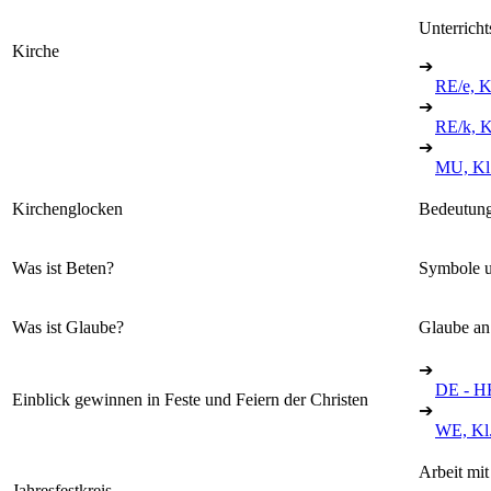
Unterrich
Kirche
➔
RE/e, K
➔
RE/k, K
➔
MU, Kl
Kirchenglocken
Bedeutung
Was ist Beten?
Symbole u
Was ist Glaube?
Glaube an
➔
DE - HK
Einblick gewinnen in Feste und Feiern der Christen
➔
WE, Kl.
Arbeit mi
Jahresfestkreis