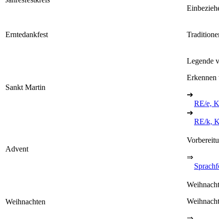
Einbezieh
Erntedankfest
Tradition
Legende v
Erkennen v
Sankt Martin
➔
RE/e, K
➔
RE/k, K
Vorbereit
Advent
⇒
Sprachf
Weihnacht
Weihnacht
Weihnachten
⇒