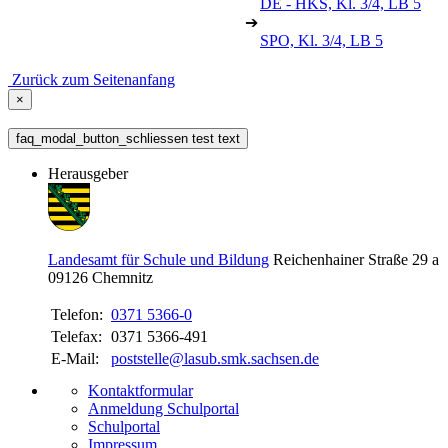
DE - HKS, Kl. 3/4, LB 5
➔
SPO, Kl. 3/4, LB 5
Zurück zum Seitenanfang
×
faq_modal_button_schliessen test text
Herausgeber
Landesamt für Schule und Bildung
Reichenhainer Straße 29 a
09126
Chemnitz
Telefon:
0371 5366-0
Telefax:
0371 5366-491
E-Mail:
poststelle@lasub.smk.sachsen.de
Kontaktformular
Anmeldung Schulportal
Schulportal
Impressum