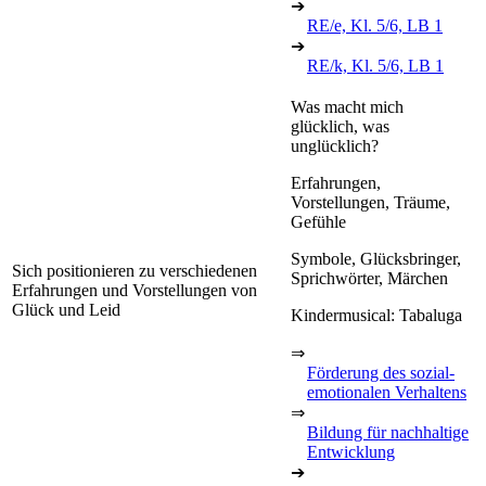
➔
RE/e, Kl. 5/6, LB 1
➔
RE/k, Kl. 5/6, LB 1
Was macht mich
glücklich, was
unglücklich?
Erfahrungen,
Vorstellungen, Träume,
Gefühle
Symbole, Glücksbringer,
Sich positionieren zu verschiedenen
Sprichwörter, Märchen
Erfahrungen und Vorstellungen von
Glück und Leid
Kindermusical: Tabaluga
⇒
Förderung des sozial-
emotionalen Verhaltens
⇒
Bildung für nachhaltige
Entwicklung
➔