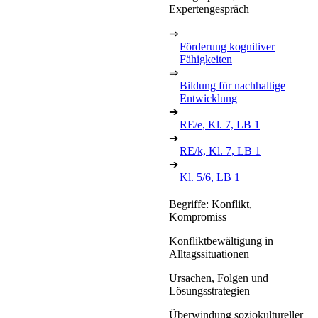
Expertengespräch
⇒
Förderung kognitiver
Fähigkeiten
⇒
Bildung für nachhaltige
Entwicklung
➔
RE/e, Kl. 7, LB 1
➔
RE/k, Kl. 7, LB 1
➔
Kl. 5/6, LB 1
Begriffe: Konflikt,
Kompromiss
Konfliktbewältigung in
Alltagssituationen
Ursachen, Folgen und
Lösungsstrategien
Überwindung soziokultureller