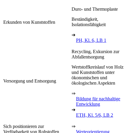
Duro- und Thermoplaste
Beständigkeit,
Erkunden von Kunststoffen
Isolationsfähigkeit
➔
PH, Kl. 6, LB 1
Recycling, Exkursion zur
Abfallentsorgung
Wertstoffkreislauf von Holz
und Kunststoffen unter
ökonomischen und
Versorgung und Entsorgung
ökologischen Aspekten
⇒
Bildung für nachhaltige
Entwicklung
➔
ETH, Kl. 5/6, LB 2
Sich positionieren zur
⇒
Verfügbarkeit von Rohstoffen
Werteorientierung