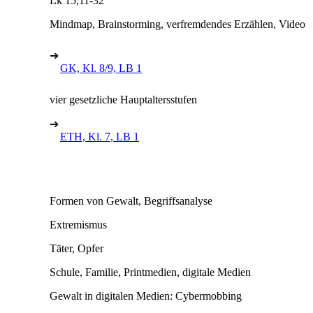
Lk 15,11-32
Mindmap, Brainstorming, verfremdendes Erzählen, Video
➔
GK, Kl. 8/9, LB 1
vier gesetzliche Hauptaltersstufen
➔
ETH, Kl. 7, LB 1
Formen von Gewalt, Begriffsanalyse
Extremismus
Täter, Opfer
Schule, Familie, Printmedien, digitale Medien
Gewalt in digitalen Medien: Cybermobbing