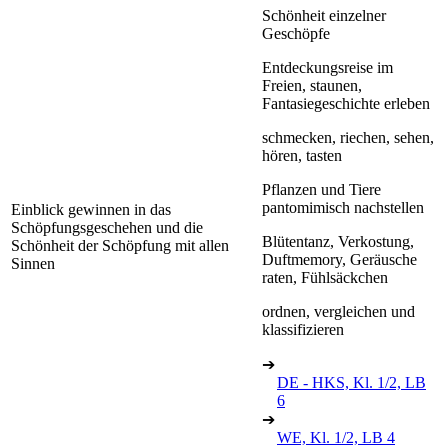
Schönheit einzelner
Geschöpfe
Entdeckungsreise im
Freien, staunen,
Fantasiegeschichte erleben
schmecken, riechen, sehen,
hören, tasten
Pflanzen und Tiere
pantomimisch nachstellen
Einblick gewinnen in das
Schöpfungsgeschehen und die
Blütentanz, Verkostung,
Schönheit der Schöpfung mit allen
Duftmemory, Geräusche
Sinnen
raten, Fühlsäckchen
ordnen, vergleichen und
klassifizieren
➔
DE - HKS, Kl. 1/2, LB
6
➔
WE, Kl. 1/2, LB 4