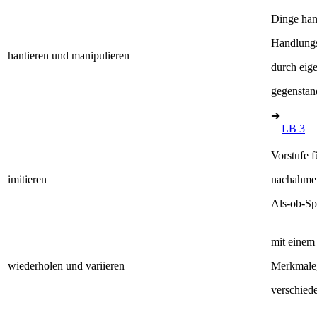
Dinge han
Handlungs
hantieren und manipulieren
durch eig
gegenstan
➔
LB 3
Vorstufe 
imitieren
nachahmen:
Als-ob-Sp
mit einem
wiederholen und variieren
Merkmale,
verschied