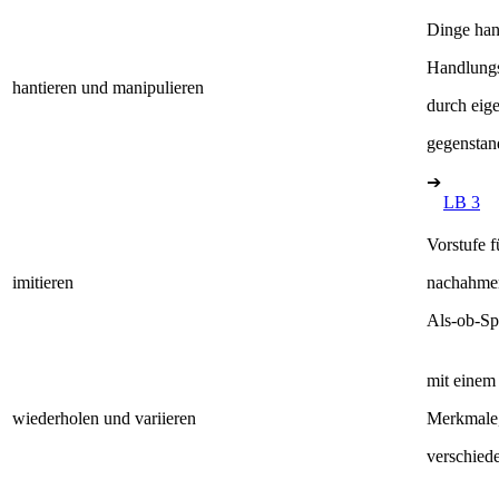
Dinge han
Handlungs
hantieren und manipulieren
durch eig
gegenstan
➔
LB 3
Vorstufe 
imitieren
nachahmen:
Als-ob-Sp
mit einem
wiederholen und variieren
Merkmale,
verschied