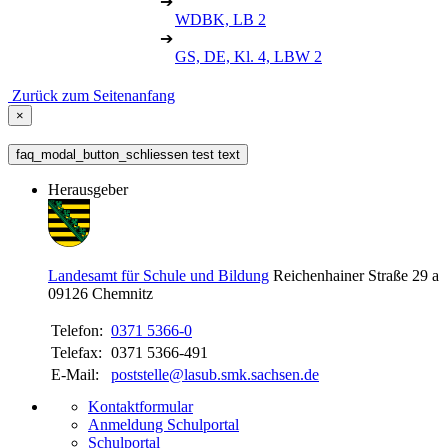
➔
WDBK, LB 2
➔
GS, DE, Kl. 4, LBW 2
Zurück zum Seitenanfang
×
faq_modal_button_schliessen test text
Herausgeber
Landesamt für Schule und Bildung
Reichenhainer Straße 29 a
09126
Chemnitz
Telefon:
0371 5366-0
Telefax:
0371 5366-491
E-Mail:
poststelle@lasub.smk.sachsen.de
Kontaktformular
Anmeldung Schulportal
Schulportal