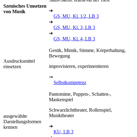
Szenisches Umsetzen
➔
von Musik
GS, MU, Kl. 1/2, LB 3
➔
GS, MU, Kl. 3, LB 3
➔
GS, MU, Kl. 4, LB 3
Gestik, Mimik, Stimme, Körperhaltung,
Bewegung
Ausdrucksmittel
improvisieren, experimentieren
einsetzen
⇒
Selbstkompetenz
Pantomime, Puppen-, Schatten-,
Maskenspiel
Schwarzlichttheater, Rollenspiel,
Musiktheater
ausgewählte
Darstellungsformen
➔
kennen
KU, LB 3