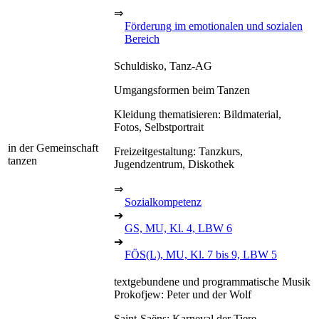
⇒
Förderung im emotionalen und sozialen
Bereich
Schuldisko, Tanz-AG
Umgangsformen beim Tanzen
Kleidung thematisieren: Bildmaterial,
Fotos, Selbstportrait
in der Gemeinschaft
Freizeitgestaltung: Tanzkurs,
tanzen
Jugendzentrum, Diskothek
⇒
Sozialkompetenz
➔
GS, MU, Kl. 4, LBW 6
➔
FÖS(L), MU, Kl. 7 bis 9, LBW 5
textgebundene und programmatische Musik
Prokofjew: Peter und der Wolf
Saint-Saëns: Karneval der Tiere