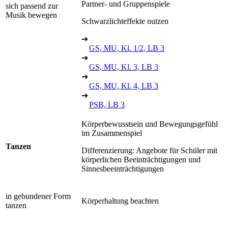
Partner- und Gruppenspiele
sich passend zur
Musik bewegen
Schwarzlichteffekte nutzen
➔
GS, MU, Kl. 1/2, LB 3
➔
GS, MU, Kl. 3, LB 3
➔
GS, MU, Kl. 4, LB 3
➔
PSB, LB 3
Körperbewusstsein und Bewegungsgefühl
im Zusammenspiel
Tanzen
Differenzierung: Angebote für Schüler mit
körperlichen Beeinträchtigungen und
Sinnesbeeinträchtigungen
in gebundener Form
Körperhaltung beachten
tanzen