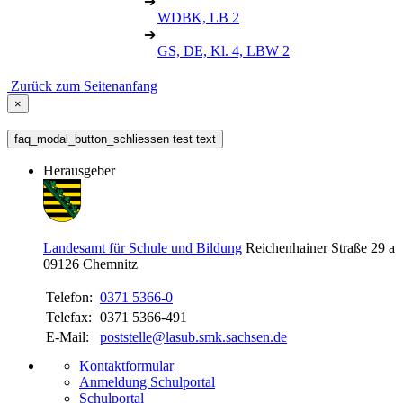
➔
WDBK, LB 2
➔
GS, DE, Kl. 4, LBW 2
Zurück zum Seitenanfang
×
faq_modal_button_schliessen test text
Herausgeber
Landesamt für Schule und Bildung
Reichenhainer Straße 29 a
09126
Chemnitz
Telefon:
0371 5366-0
Telefax:
0371 5366-491
E-Mail:
poststelle@lasub.smk.sachsen.de
Kontaktformular
Anmeldung Schulportal
Schulportal