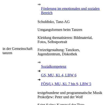
⇒
Förderung im emotionalen und sozialen
Bereich
Schuldisko, Tanz-AG
Umgangsformen beim Tanzen
Kleidung thematisieren: Bildmaterial,
Fotos, Selbstportrait
in der Gemeinschaft
Freizeitgestaltung: Tanzkurs,
tanzen
Jugendzentrum, Diskothek
⇒
Sozialkompetenz
➔
GS, MU, Kl. 4, LBW 6
➔
FÖS(L), MU, Kl. 7 bis 9, LBW 5
textgebundene und programmatische Musik
Prokofjew: Peter und der Wolf
Saint-Saëns: Karneval der Tiere