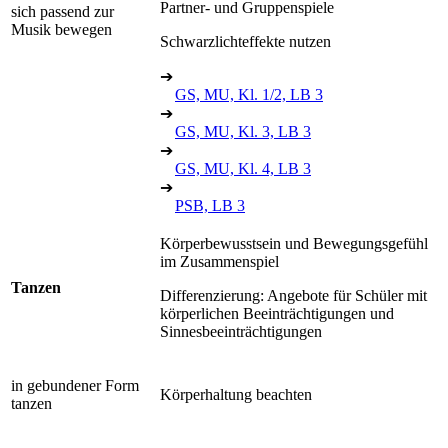
Partner- und Gruppenspiele
sich passend zur
Musik bewegen
Schwarzlichteffekte nutzen
➔
GS, MU, Kl. 1/2, LB 3
➔
GS, MU, Kl. 3, LB 3
➔
GS, MU, Kl. 4, LB 3
➔
PSB, LB 3
Körperbewusstsein und Bewegungsgefühl
im Zusammenspiel
Tanzen
Differenzierung: Angebote für Schüler mit
körperlichen Beeinträchtigungen und
Sinnesbeeinträchtigungen
in gebundener Form
Körperhaltung beachten
tanzen