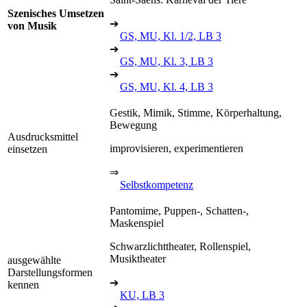
Szenisches Umsetzen
➔
von Musik
GS, MU, Kl. 1/2, LB 3
➔
GS, MU, Kl. 3, LB 3
➔
GS, MU, Kl. 4, LB 3
Gestik, Mimik, Stimme, Körperhaltung,
Bewegung
Ausdrucksmittel
improvisieren, experimentieren
einsetzen
⇒
Selbstkompetenz
Pantomime, Puppen-, Schatten-,
Maskenspiel
Schwarzlichttheater, Rollenspiel,
Musiktheater
ausgewählte
Darstellungsformen
➔
kennen
KU, LB 3