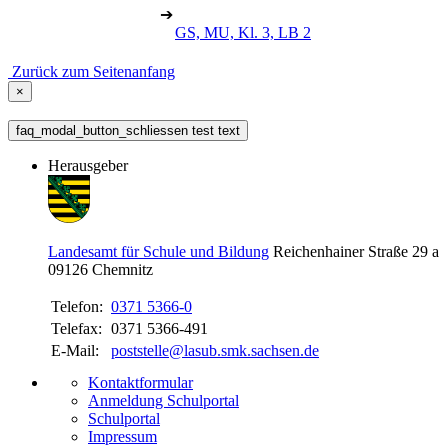
➔
GS, MU, Kl. 3, LB 2
Zurück zum Seitenanfang
×
faq_modal_button_schliessen test text
Herausgeber
Landesamt für Schule und Bildung
Reichenhainer Straße 29 a
09126
Chemnitz
Telefon:
0371 5366-0
Telefax:
0371 5366-491
E-Mail:
poststelle@lasub.smk.sachsen.de
Kontaktformular
Anmeldung Schulportal
Schulportal
Impressum