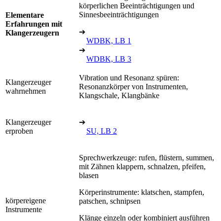
körperlichen Beeinträchtigungen und
Sinnesbeeinträchtigungen
Elementare
Erfahrungen mit
➔
Klangerzeugern
WDBK, LB 1
➔
WDBK, LB 3
Vibration und Resonanz spüren:
Klangerzeuger
Resonanzkörper von Instrumenten,
wahrnehmen
Klangschale, Klangbänke
Klangerzeuger
➔
erproben
SU, LB 2
Sprechwerkzeuge: rufen, flüstern, summen,
mit Zähnen klappern, schnalzen, pfeifen,
blasen
Körperinstrumente: klatschen, stampfen,
körpereigene
patschen, schnipsen
Instrumente
Klänge einzeln oder kombiniert ausführen