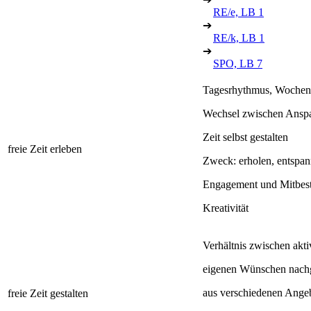
RE/e, LB 1
➔
RE/k, LB 1
➔
SPO, LB 7
Tagesrhythmus, Wochen
Wechsel zwischen Ansp
Zeit selbst gestalten
freie Zeit erleben
Zweck: erholen, entspan
Engagement und Mitbe
Kreativität
Verhältnis zwischen akti
eigenen Wünschen nachg
aus verschiedenen Angeb
freie Zeit gestalten