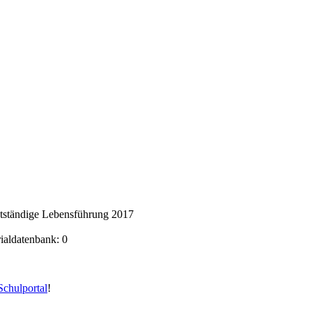
stständige Lebensführung 2017
rialdatenbank: 0
chulportal
!