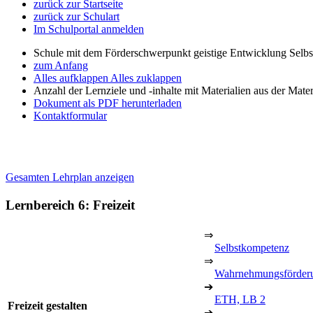
zurück zur Startseite
zurück zur Schulart
Im Schulportal anmelden
Schule mit dem Förderschwerpunkt geistige Entwicklung Selb
zum Anfang
Alles aufklappen
Alles zuklappen
Anzahl der Lernziele und -inhalte mit Materialien aus der Mate
Dokument als PDF herunterladen
Kontaktformular
Gesamten Lehrplan anzeigen
Lernbereich 6: Freizeit
⇒
Selbstkompetenz
⇒
Wahrnehmungsförder
➔
ETH, LB 2
Freizeit gestalten
➔