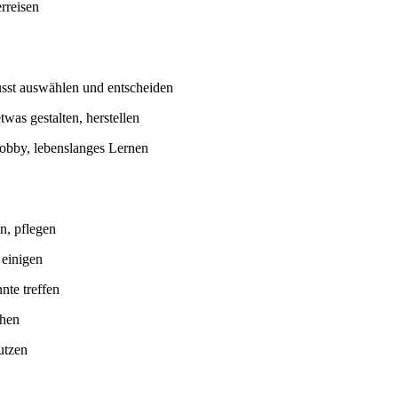
rreisen
wusst auswählen und entscheiden
 etwas gestalten, herstellen
obby, lebenslanges Lernen
en, pflegen
 einigen
nte treffen
ehen
utzen