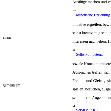
Ausflüge machen und ve
⇒
ästhetische Erziehung
Initiative ergreifen, be
selbst kreativ tätig sein,
allein
Interessen nachgehen: H
⇒
Selbstkompetenz
soziale Kontakte initiier
Absprachen treffen, sich
Freunde und Gleichgesin
gemeinsam
spielen, besuchen, ausg
schulinterne Angebote n
➔
WDBK, LB 4