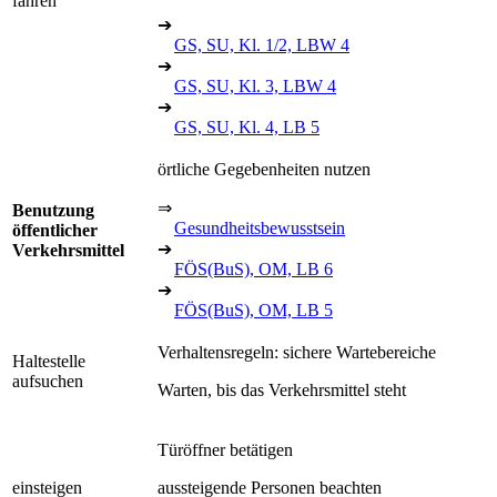
fahren
➔
GS, SU, Kl. 1/2, LBW 4
➔
GS, SU, Kl. 3, LBW 4
➔
GS, SU, Kl. 4, LB 5
örtliche Gegebenheiten nutzen
⇒
Benutzung
Gesundheitsbewusstsein
öffentlicher
➔
Verkehrsmittel
FÖS(BuS), OM, LB 6
➔
FÖS(BuS), OM, LB 5
Verhaltensregeln: sichere Wartebereiche
Haltestelle
aufsuchen
Warten, bis das Verkehrsmittel steht
Türöffner betätigen
einsteigen
aussteigende Personen beachten