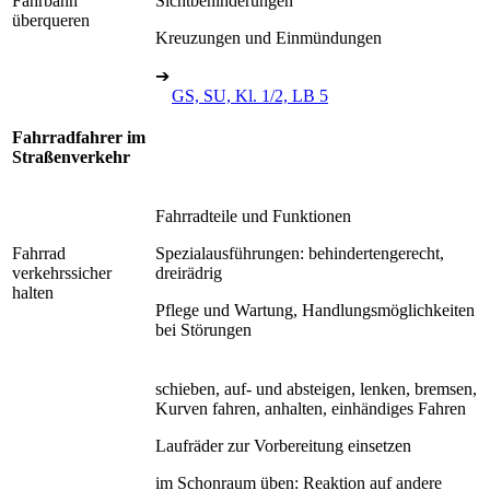
Fahrbahn
Sichtbehinderungen
überqueren
Kreuzungen und Einmündungen
➔
GS, SU, Kl. 1/2, LB 5
Fahrradfahrer im
Straßenverkehr
Fahrradteile und Funktionen
Fahrrad
Spezialausführungen: behindertengerecht,
verkehrssicher
dreirädrig
halten
Pflege und Wartung, Handlungsmöglichkeiten
bei Störungen
schieben, auf- und absteigen, lenken, bremsen,
Kurven fahren, anhalten, einhändiges Fahren
Laufräder zur Vorbereitung einsetzen
im Schonraum üben: Reaktion auf andere