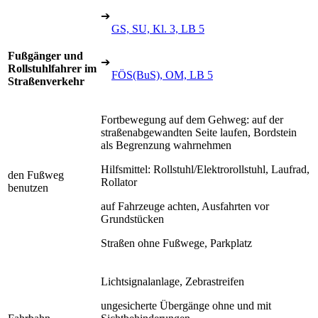
➔
GS, SU, Kl. 3, LB 5
Fußgänger und
➔
Rollstuhlfahrer im
FÖS(BuS), OM, LB 5
Straßenverkehr
Fortbewegung auf dem Gehweg: auf der
straßenabgewandten Seite laufen, Bordstein
als Begrenzung wahrnehmen
Hilfsmittel: Rollstuhl/Elektrorollstuhl, Laufrad,
den Fußweg
Rollator
benutzen
auf Fahrzeuge achten, Ausfahrten vor
Grundstücken
Straßen ohne Fußwege, Parkplatz
Lichtsignalanlage, Zebrastreifen
ungesicherte Übergänge ohne und mit