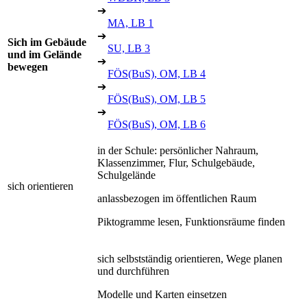
➔
MA, LB 1
➔
Sich im Gebäude
SU, LB 3
und im Gelände
➔
bewegen
FÖS(BuS), OM, LB 4
➔
FÖS(BuS), OM, LB 5
➔
FÖS(BuS), OM, LB 6
in der Schule: persönlicher Nahraum,
Klassenzimmer, Flur, Schulgebäude,
Schulgelände
sich orientieren
anlassbezogen im öffentlichen Raum
Piktogramme lesen, Funktionsräume finden
sich selbstständig orientieren, Wege planen
und durchführen
Modelle und Karten einsetzen