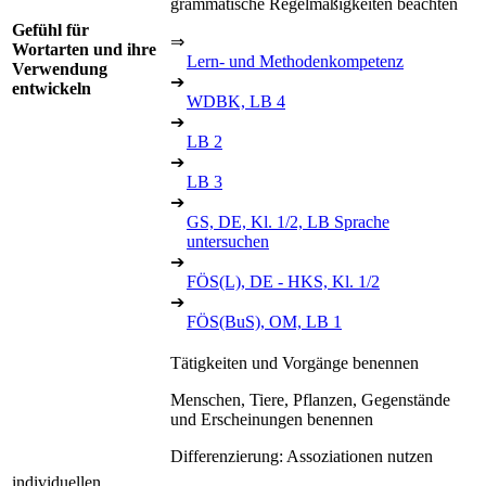
grammatische Regelmäßigkeiten beachten
Gefühl für
⇒
Wortarten und ihre
Lern- und Methodenkompetenz
Verwendung
➔
entwickeln
WDBK, LB 4
➔
LB 2
➔
LB 3
➔
GS, DE, Kl. 1/2, LB Sprache
untersuchen
➔
FÖS(L), DE - HKS, Kl. 1/2
➔
FÖS(BuS), OM, LB 1
Tätigkeiten und Vorgänge benennen
Menschen, Tiere, Pflanzen, Gegenstände
und Erscheinungen benennen
Differenzierung: Assoziationen nutzen
individuellen