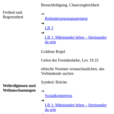
Benachteiligung, Chancengleichheit
Freiheit und
⇒
Begrenztheit
Behinderungsmanagement
➔
LB 3
➔
LB 1: Miteinander leben – füreinander
da sein
Goldene Regel
Gebot der Fremdenliebe, Lev 19,33
ethische Normen veranschaulichen, das
Verbindende suchen
Symbol: Brücke
Weltreligionen und
Weltanschauungen
⇒
Sozialkompetenz
➔
LB 1: Miteinander leben – füreinander
da sein