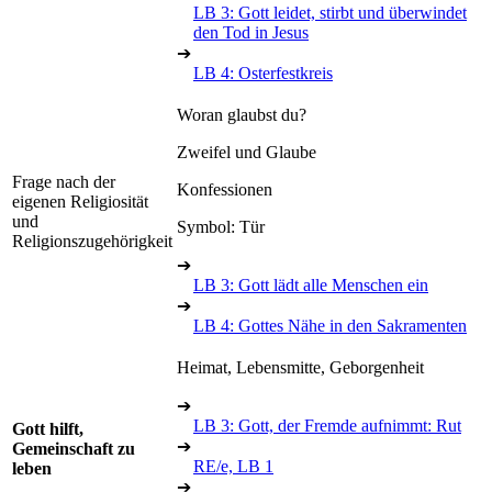
LB 3: Gott leidet, stirbt und überwindet
den Tod in Jesus
➔
LB 4: Osterfestkreis
Woran glaubst du?
Zweifel und Glaube
Frage nach der
Konfessionen
eigenen Religiosität
und
Symbol: Tür
Religionszugehörigkeit
➔
LB 3: Gott lädt alle Menschen ein
➔
LB 4: Gottes Nähe in den Sakramenten
Heimat, Lebensmitte, Geborgenheit
➔
LB 3: Gott, der Fremde aufnimmt: Rut
Gott hilft,
➔
Gemeinschaft zu
RE/e, LB 1
leben
➔