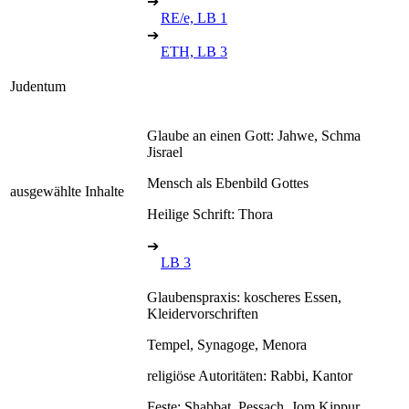
➔
RE/e, LB 1
➔
ETH, LB 3
Judentum
Glaube an einen Gott: Jahwe, Schma
Jisrael
Mensch als Ebenbild Gottes
ausgewählte Inhalte
Heilige Schrift: Thora
➔
LB 3
Glaubenspraxis: koscheres Essen,
Kleidervorschriften
Tempel, Synagoge, Menora
religiöse Autoritäten: Rabbi, Kantor
Feste: Shabbat, Pessach, Jom Kippur,