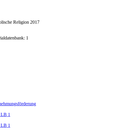
lische Religion 2017
rialdatenbank: 1
nehmungsförderung
 LB 1
 LB 1