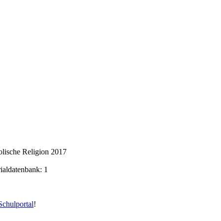
lische Religion 2017
rialdatenbank: 1
chulportal
!