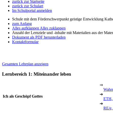
zurück zur Startseite
zurück zur Schulart
Im Schulportal anmelden
Schule mit dem Förderschwerpunkt geistige Entwicklung Katho
zum Anfang
Alles aufklappen
Alles zuklappen
Anzahl der Lernziele und -inhalte mit Materialien aus der Mate
Dokument als PDF herunterladen
Kontaktformular
Gesamten Lehrplan anzeigen
Lernbereich 1: Miteinander leben
⇒
Wahr
➔
Ich als Geschöpf Gottes
ETH,
➔
RE/e,