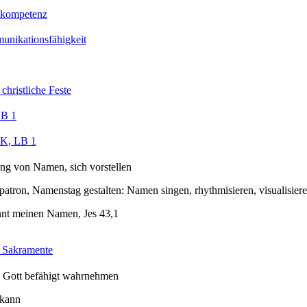
tkompetenz
nikationsfähigkeit
christliche Feste
LB 1
, LB 1
ng von Namen, sich vorstellen
tron, Namenstag gestalten: Namen singen, rhythmisieren, visualisier
nnt meinen Namen, Jes 43,1
 Sakramente
n Gott befähigt wahrnehmen
 kann