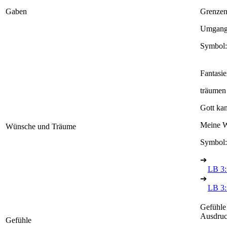
Gaben
Grenzen 
Umgang 
Symbol:
Fantasie
träumen
Gott ka
Meine W
Wünsche und Träume
Symbol:
➔
LB 3:
➔
LB 3: 
Gefühle
Ausdruc
Gefühle