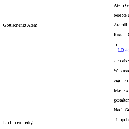
Atem Go
belebte
Atemübu
Gott schenkt Atem
Ruach, 
➔
LB 4:
sich als
Was mac
eigenen 
lebensw
gestalt
Nach Go
Tempel d
Ich bin einmalig