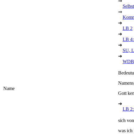
⇒
Selbs
⇒
Kommu
➔
LB 2
➔
LB 4: 
➔
SU, 
➔
WDBK
Bedeutu
Namenspa
Name
Gott ke
➔
LB 2:
sich vo
was ich