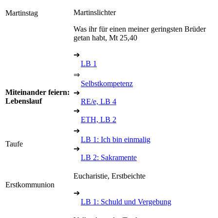
Martinslichter
Martinstag
Was ihr für einen meiner geringsten Brüder
getan habt, Mt 25,40
➔
LB 1
⇒
Selbstkompetenz
Miteinander feiern:
➔
Lebenslauf
RE/e, LB 4
➔
ETH, LB 2
➔
LB 1: Ich bin einmalig
Taufe
➔
LB 2: Sakramente
Eucharistie, Erstbeichte
Erstkommunion
➔
LB 1: Schuld und Vergebung