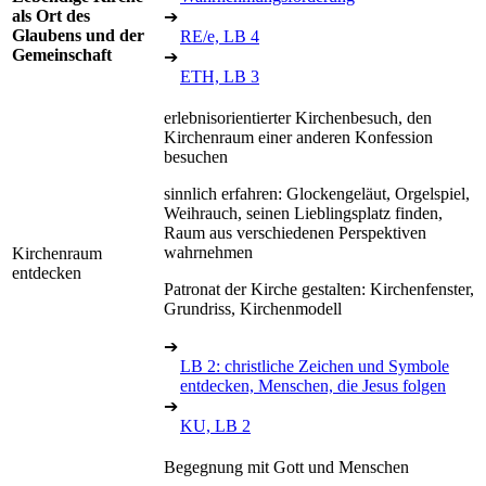
als Ort des
➔
Glaubens und der
RE/e, LB 4
Gemeinschaft
➔
ETH, LB 3
erlebnisorientierter Kirchenbesuch, den
Kirchenraum einer anderen Konfession
besuchen
sinnlich erfahren: Glockengeläut, Orgelspiel,
Weihrauch, seinen Lieblingsplatz finden,
Raum aus verschiedenen Perspektiven
wahrnehmen
Kirchenraum
entdecken
Patronat der Kirche gestalten: Kirchenfenster,
Grundriss, Kirchenmodell
➔
LB 2: christliche Zeichen und Symbole
entdecken, Menschen, die Jesus folgen
➔
KU, LB 2
Begegnung mit Gott und Menschen