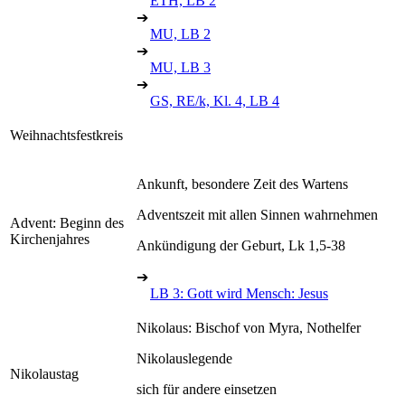
ETH, LB 2
➔
MU, LB 2
➔
MU, LB 3
➔
GS, RE/k, Kl. 4, LB 4
Weihnachtsfestkreis
Ankunft, besondere Zeit des Wartens
Adventszeit mit allen Sinnen wahrnehmen
Advent: Beginn des
Kirchenjahres
Ankündigung der Geburt, Lk 1,5-38
➔
LB 3: Gott wird Mensch: Jesus
Nikolaus: Bischof von Myra, Nothelfer
Nikolauslegende
Nikolaustag
sich für andere einsetzen