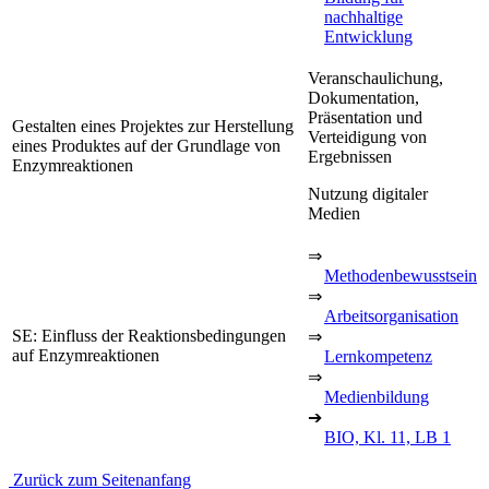
nachhaltige
Entwicklung
Veranschaulichung,
Dokumentation,
Präsentation und
Gestalten eines Projektes zur Herstellung
Verteidigung von
eines Produktes auf der Grundlage von
Ergebnissen
Enzymreaktionen
Nutzung digitaler
Medien
⇒
Methodenbewusstsein
⇒
Arbeitsorganisation
SE: Einfluss der Reaktionsbedingungen
⇒
auf Enzymreaktionen
Lernkompetenz
⇒
Medienbildung
➔
BIO, Kl. 11, LB 1
Zurück zum Seitenanfang