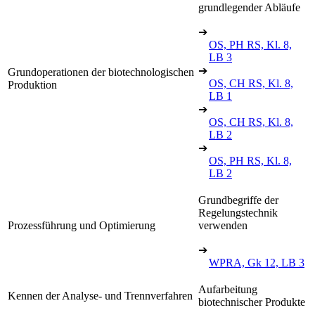
grundlegender Abläufe
➔
OS, PH RS, Kl. 8,
LB 3
➔
Grundoperationen der biotechnologischen
OS, CH RS, Kl. 8,
Produktion
LB 1
➔
OS, CH RS, Kl. 8,
LB 2
➔
OS, PH RS, Kl. 8,
LB 2
Grundbegriffe der
Regelungstechnik
Prozessführung und Optimierung
verwenden
➔
WPRA, Gk 12, LB 3
Aufarbeitung
Kennen der Analyse- und Trennverfahren
biotechnischer Produkte