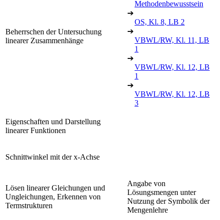
Methodenbewusstsein
➔
OS, Kl. 8, LB 2
➔
Beherrschen der Untersuchung
VBWL/RW, Kl. 11, LB
linearer Zusammenhänge
1
➔
VBWL/RW, Kl. 12, LB
1
➔
VBWL/RW, Kl. 12, LB
3
Eigenschaften und Darstellung
linearer Funktionen
Schnittwinkel mit der x-Achse
Angabe von
Lösen linearer Gleichungen und
Lösungsmengen unter
Ungleichungen, Erkennen von
Nutzung der Symbolik der
Termstrukturen
Mengenlehre