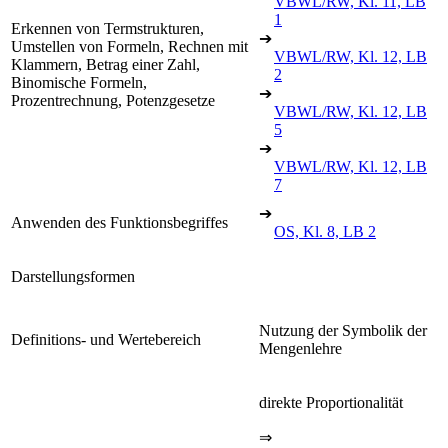
VBWL/RW, Kl. 11, LB
1
Erkennen von Termstrukturen,
➔
Umstellen von Formeln, Rechnen mit
VBWL/RW, Kl. 12, LB
Klammern, Betrag einer Zahl,
2
Binomische Formeln,
➔
Prozentrechnung, Potenzgesetze
VBWL/RW, Kl. 12, LB
5
➔
VBWL/RW, Kl. 12, LB
7
➔
Anwenden des Funktionsbegriffes
OS, Kl. 8, LB 2
Darstellungsformen
Nutzung der Symbolik der
Definitions- und Wertebereich
Mengenlehre
direkte Proportionalität
⇒