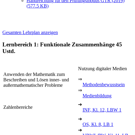
Handreichung für den Prüfungsmodus GTR (2019)
(577.5 KB)
Gesamten Lehrplan anzeigen
Lernbereich 1: Funktionale Zusammenhänge
45
Ustd.
Nutzung digitaler Medien
Anwenden der Mathematik zum
⇒
Beschreiben und Lösen inner- und
Methodenbewusstsein
außermathematischer Probleme
⇒
Medienbildung
➔
Zahlenbereiche
INF, Kl. 12, LBW 1
➔
OS, Kl. 8, LB 1
➔