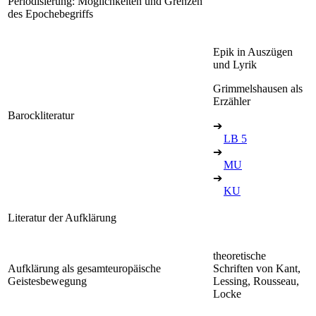
Periodisierung: Möglichkeiten und Grenzen
des Epochebegriffs
Epik in Auszügen
und Lyrik
Grimmelshausen als
Erzähler
Barockliteratur
➔
LB 5
➔
MU
➔
KU
Literatur der Aufklärung
theoretische
Aufklärung als gesamteuropäische
Schriften von Kant,
Geistesbewegung
Lessing, Rousseau,
Locke