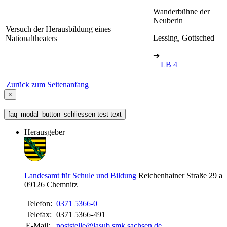
Wanderbühne der
Neuberin
Versuch der Herausbildung eines
Lessing, Gottsched
Nationaltheaters
➔
LB 4
Zurück zum Seitenanfang
×
faq_modal_button_schliessen test text
Herausgeber
Landesamt für Schule und Bildung
Reichenhainer Straße 29 a
09126
Chemnitz
Telefon:
0371 5366-0
Telefax:
0371 5366-491
E-Mail:
poststelle@lasub.smk.sachsen.de