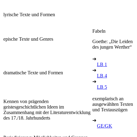
lyrische Texte und Formen
Fabeln
epische Texte und Genres
Goethe: „Die Leiden
des jungen Werther“
➔
LB 1
➔
dramatische Texte und Formen
LB 4
➔
LB 5
exemplarisch an
Kennen von prägenden
ausgewählten Texten
geistesgeschichtlichen Ideen im
und Textauszügen
Zusammenhang mit der Literaturentwicklung
des 17./18. Jahrhunderts
➔
GE/GK