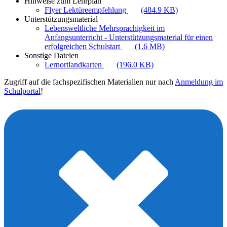
Hinweise zum Lehrplan
Flyer Lektüreempfehlung
(484.9 KB)
Unterstützungsmaterial
Lebensweltliche Mehrsprachigkeit im
Anfangsunterricht - Unterstützungsmaterial für einen
erfolgreichen Schulstart
(1.6 MB)
Sonstige Dateien
Lernortlandkarten
(196.0 KB)
Zugriff auf die fachspezifischen Materialien nur nach
Anmeldung im
Schulportal
!