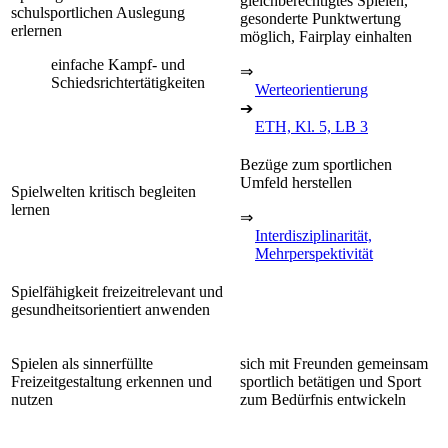
gleichberechtigtes Spielen,
schulsportlichen Auslegung
gesonderte Punktwertung
erlernen
möglich, Fairplay einhalten
einfache Kampf- und
⇒
Schiedsrichtertätigkeiten
Werteorientierung
➔
ETH, Kl. 5, LB 3
Bezüge zum sportlichen
Umfeld herstellen
Spielwelten kritisch begleiten
lernen
⇒
Interdisziplinarität,
Mehrperspektivität
Spielfähigkeit freizeitrelevant und
gesundheitsorientiert anwenden
Spielen als sinnerfüllte
sich mit Freunden gemeinsam
Freizeitgestaltung erkennen und
sportlich betätigen und Sport
nutzen
zum Bedürfnis entwickeln