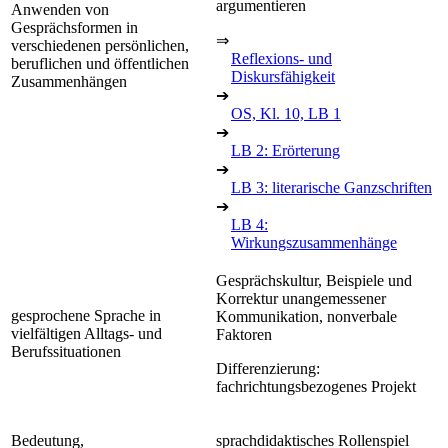
argumentieren
Anwenden von
Gesprächsformen in
⇒
verschiedenen persönlichen,
Reflexions- und
beruflichen und öffentlichen
Diskursfähigkeit
Zusammenhängen
➔
OS, Kl. 10, LB 1
➔
LB 2: Erörterung
➔
LB 3: literarische Ganzschriften
➔
LB 4:
Wirkungszusammenhänge
Gesprächskultur, Beispiele und
Korrektur unangemessener
gesprochene Sprache in
Kommunikation, nonverbale
vielfältigen Alltags- und
Faktoren
Berufssituationen
Differenzierung:
fachrichtungsbezogenes Projekt
Bedeutung,
sprachdidaktisches Rollenspiel