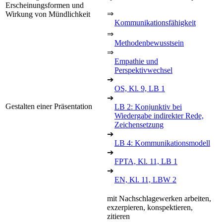
Erscheinungsformen und
⇒
Wirkung von Mündlichkeit
Kommunikationsfähigkeit
⇒
Methodenbewusstsein
⇒
Empathie und
Perspektivwechsel
➔
OS, Kl. 9, LB 1
➔
Gestalten einer Präsentation
LB 2: Konjunktiv bei
Wiedergabe indirekter Rede,
Zeichensetzung
➔
LB 4: Kommunikationsmodell
➔
FPTA, Kl. 11, LB 1
➔
EN, Kl. 11, LBW 2
mit Nachschlagewerken arbeiten,
exzerpieren, konspektieren,
zitieren