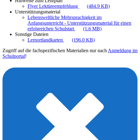
Hinweise zum Lehrplan
Flyer Lektüreempfehlung
(484.9 KB)
Unterstützungsmaterial
Lebensweltliche Mehrsprachigkeit im
Anfangsunterricht - Unterstützungsmaterial für einen
erfolgreichen Schulstart
(1.6 MB)
Sonstige Dateien
Lernortlandkarten
(196.0 KB)
Zugriff auf die fachspezifischen Materialien nur nach
Anmeldung im
Schulportal
!