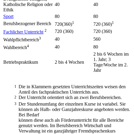
Katholische Religion oder
40
40
Ethik
Sport
80
80
1
1
Berufsbezogener Bereich
720(360)
720 (360)
2
720 (360)
720 (360)
Fachlicher Unterricht
3
40
560
Wahlpflichtbereich
4
40
80
Wahlbereich
2 bis 6 Wochen im
1. Jahr; 3
Betriebspraktikum
2 bis 4 Wochen
Tage/Woche im 2.
Jahr
1
Die in Klammern gesetzten Unterrichtszeiten weisen den
Anteil des fachpraktischen Unterrichts aus.
2
Der Unterricht orientiert sich an zwei Berufsbereichen.
3
Der Stundenumfang der einzelnen Kurse ist variabel. Sie
können als Halb- oder Ganzjahreskurse angeboten werden.
Bei Bedarf
können diese auch als Förderunterricht für alle Bereiche
genutzt werden. Im Berufsbereich Wirtschaft und
Verwaltung ist ein ganzjähriger Fremdsprachenkurs