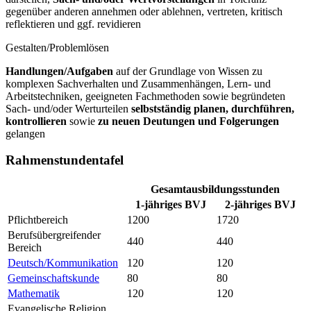
gegenüber anderen annehmen oder ablehnen, vertreten, kritisch
reflektieren und ggf. revidieren
Gestalten/Problemlösen
Handlungen/Aufgaben
auf der Grundlage von Wissen zu
komplexen Sachverhalten und Zusammenhängen, Lern- und
Arbeitstechniken, geeigneten Fachmethoden sowie begründeten
Sach- und/oder Werturteilen
selbstständig planen, durchführen,
kontrollieren
sowie
zu neuen Deutungen und Folgerungen
gelangen
Rahmenstundentafel
Gesamtausbildungsstunden
1-jähriges BVJ
2-jähriges BVJ
Pflichtbereich
1200
1720
Berufsübergreifender
440
440
Bereich
Deutsch/Kommunikation
120
120
Gemeinschaftskunde
80
80
Mathematik
120
120
Evangelische Religion,