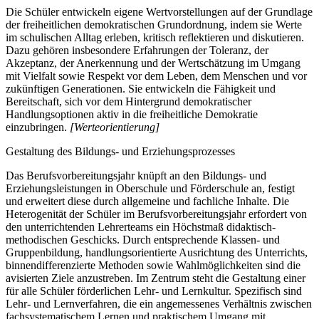
Die Schüler entwickeln eigene Wertvorstellungen auf der Grundlage
der freiheitlichen demokratischen Grundordnung, indem sie Werte
im schulischen Alltag erleben, kritisch reflektieren und diskutieren.
Dazu gehören insbesondere Erfahrungen der Toleranz, der
Akzeptanz, der Anerkennung und der Wertschätzung im Umgang
mit Vielfalt sowie Respekt vor dem Leben, dem Menschen und vor
zukünftigen Generationen. Sie entwickeln die Fähigkeit und
Bereitschaft, sich vor dem Hintergrund demokratischer
Handlungsoptionen aktiv in die freiheitliche Demokratie
einzubringen.
[Werteorientierung]
Gestaltung des Bildungs- und Erziehungsprozesses
Das Berufsvorbereitungsjahr knüpft an den Bildungs- und
Erziehungsleistungen in Oberschule und Förderschule an, festigt
und erweitert diese durch allgemeine und fachliche Inhalte. Die
Heterogenität der Schüler im Berufsvorbereitungsjahr erfordert von
den unterrichtenden Lehrerteams ein Höchstmaß didaktisch-
methodischen Geschicks. Durch entsprechende Klassen- und
Gruppenbildung, handlungsorientierte Ausrichtung des Unterrichts,
binnendifferenzierte Methoden sowie Wahlmöglichkeiten sind die
avisierten Ziele anzustreben. Im Zentrum steht die Gestaltung einer
für alle Schüler förderlichen Lehr- und Lernkultur. Spezifisch sind
Lehr- und Lernverfahren, die ein angemessenes Verhältnis zwischen
fachsystematischem Lernen und praktischem Umgang mit