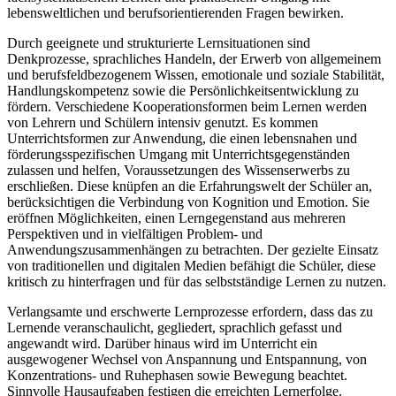
lebensweltlichen und berufsorientierenden Fragen bewirken.
Durch geeignete und strukturierte Lernsituationen sind
Denkprozesse, sprachliches Handeln, der Erwerb von allgemeinem
und berufsfeldbezogenem Wissen, emotionale und soziale Stabilität,
Handlungskompetenz sowie die Persönlichkeitsentwicklung zu
fördern. Verschiedene Kooperationsformen beim Lernen werden
von Lehrern und Schülern intensiv genutzt. Es kommen
Unterrichtsformen zur Anwendung, die einen lebensnahen und
förderungsspezifischen Umgang mit Unterrichtsgegenständen
zulassen und helfen, Voraussetzungen des Wissenserwerbs zu
erschließen. Diese knüpfen an die Erfahrungswelt der Schüler an,
berücksichtigen die Verbindung von Kognition und Emotion. Sie
eröffnen Möglichkeiten, einen Lerngegenstand aus mehreren
Perspektiven und in vielfältigen Problem- und
Anwendungszusammenhängen zu betrachten. Der gezielte Einsatz
von traditionellen und digitalen Medien befähigt die Schüler, diese
kritisch zu hinterfragen und für das selbstständige Lernen zu nutzen.
Verlangsamte und erschwerte Lernprozesse erfordern, dass das zu
Lernende veranschaulicht, gegliedert, sprachlich gefasst und
angewandt wird. Darüber hinaus wird im Unterricht ein
ausgewogener Wechsel von Anspannung und Entspannung, von
Konzentrations- und Ruhephasen sowie Bewegung beachtet.
Sinnvolle Hausaufgaben festigen die erreichten Lernerfolge.