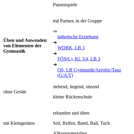
Pausenspiele
mit Partner, in der Gruppe
⇒
ästhetische Erziehung
Üben und Anwenden
➔
von Elementen der
WDBK, LB 3
Gymnastik
➔
FÖS(L), Kl. 3/4, LB 3
➔
OS, LB Gymnastik/Aerobic/Tanz
(G/A/T)
stehend, liegend, sitzend
ohne Geräte
kleine Rückenschule
erkunden und üben
mit Kleingeräten
Seil, Reifen, Band, Ball, Tuch
Alltagsmaterialien