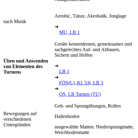
Aerobic, Tänze, Akrobatik, Jonglage
nach Musik
➔
MU, LB 1
Geräte kennenlernen, gemeinsames und
sachgerechtes Auf- und Abbauen,
Sichern und Helfen
Üben und Anwenden
➔
von Elementen des
LB 1
Turnens
➔
FÖS(L), Kl. 5/6, LB 3
➔
OS, LB Turnen (TU)
Geh- und Sprungübungen, Rollen
Bewegungen auf
Hallenboden
verschiedenen
Untergründen
ausgewählte Matten: Niedersprungmatte,
Weichbodenmatte