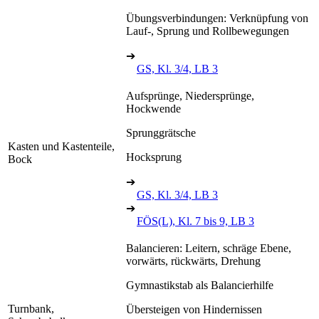
Übungsverbindungen: Verknüpfung von
Lauf-, Sprung und Rollbewegungen
➔
GS, Kl. 3/4, LB 3
Aufsprünge, Niedersprünge,
Hockwende
Sprunggrätsche
Kasten und Kastenteile,
Hocksprung
Bock
➔
GS, Kl. 3/4, LB 3
➔
FÖS(L), Kl. 7 bis 9, LB 3
Balancieren: Leitern, schräge Ebene,
vorwärts, rückwärts, Drehung
Gymnastikstab als Balancierhilfe
Turnbank,
Übersteigen von Hindernissen