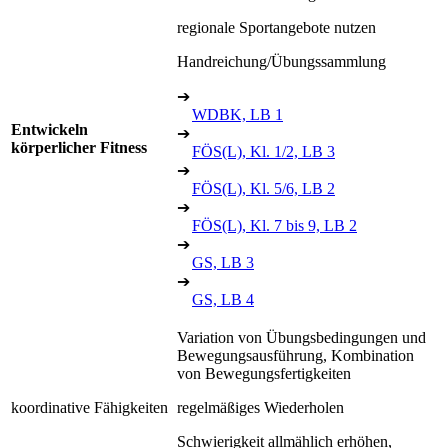
regionale Sportangebote nutzen
Handreichung/Übungssammlung
➔
WDBK, LB 1
Entwickeln
➔
körperlicher Fitness
FÖS(L), Kl. 1/2, LB 3
➔
FÖS(L), Kl. 5/6, LB 2
➔
FÖS(L), Kl. 7 bis 9, LB 2
➔
GS, LB 3
➔
GS, LB 4
Variation von Übungsbedingungen und
Bewegungsausführung, Kombination
von Bewegungsfertigkeiten
koordinative Fähigkeiten
regelmäßiges Wiederholen
Schwierigkeit allmählich erhöhen,