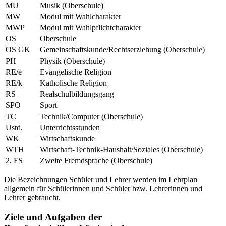
MU
Musik (Oberschule)
MW
Modul mit Wahlcharakter
MWP
Modul mit Wahlpflichtcharakter
OS
Oberschule
OS GK
Gemeinschaftskunde/Rechtserziehung (Oberschule)
PH
Physik (Oberschule)
RE/e
Evangelische Religion
RE/k
Katholische Religion
RS
Realschulbildungsgang
SPO
Sport
TC
Technik/Computer (Oberschule)
Ustd.
Unterrichtsstunden
WK
Wirtschaftskunde
WTH
Wirtschaft-Technik-Haushalt/Soziales (Oberschule)
2. FS
Zweite Fremdsprache (Oberschule)
Die Bezeichnungen Schüler und Lehrer werden im Lehrplan
allgemein für Schülerinnen und Schüler bzw. Lehrerinnen und
Lehrer gebraucht.
Ziele und Aufgaben der