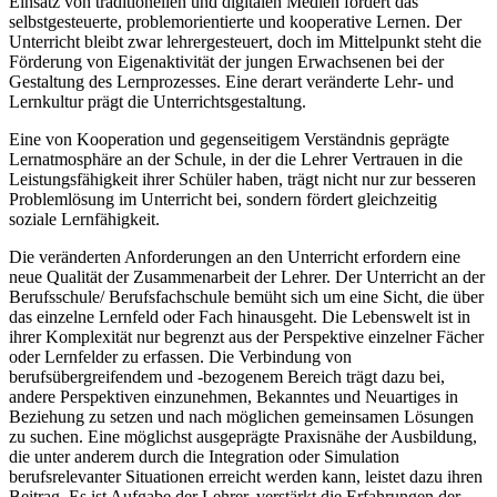
Einsatz von traditionellen und digitalen Medien fördert das
selbstgesteuerte, problemorientierte und kooperative Lernen. Der
Unterricht bleibt zwar lehrergesteuert, doch im Mittelpunkt steht die
Förderung von Eigenaktivität der jungen Erwachsenen bei der
Gestaltung des Lernprozesses. Eine derart veränderte Lehr- und
Lernkultur prägt die Unterrichtsgestaltung.
Eine von Kooperation und gegenseitigem Verständnis geprägte
Lernatmosphäre an der Schule, in der die Lehrer Vertrauen in die
Leistungsfähigkeit ihrer Schüler haben, trägt nicht nur zur besseren
Problemlösung im Unterricht bei, sondern fördert gleichzeitig
soziale Lernfähigkeit.
Die veränderten Anforderungen an den Unterricht erfordern eine
neue Qualität der Zusammenarbeit der Lehrer. Der Unterricht an der
Berufsschule/ Berufsfachschule bemüht sich um eine Sicht, die über
das einzelne Lernfeld oder Fach hinausgeht. Die Lebenswelt ist in
ihrer Komplexität nur begrenzt aus der Perspektive einzelner Fächer
oder Lernfelder zu erfassen. Die Verbindung von
berufsübergreifendem und -bezogenem Bereich trägt dazu bei,
andere Perspektiven einzunehmen, Bekanntes und Neuartiges in
Beziehung zu setzen und nach möglichen gemeinsamen Lösungen
zu suchen. Eine möglichst ausgeprägte Praxisnähe der Ausbildung,
die unter anderem durch die Integration oder Simulation
berufsrelevanter Situationen erreicht werden kann, leistet dazu ihren
Beitrag. Es ist Aufgabe der Lehrer, verstärkt die Erfahrungen der