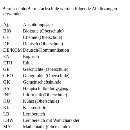
Berufsschule/Berufsfachschule werden folgende Abkürzungen
verwendet:
Aj.
Ausbildungsjahr
BIO
Biologie (Oberschule)
CH
Chemie (Oberschule)
DE
Deutsch (Oberschule)
DE/KOM
Deutsch/Kommunikation
EN
Englisch
ETH
Ethik
GE
Geschichte (Oberschule)
GEO
Geographie (Oberschule)
GK
Gemeinschaftskunde
HS
Hauptschulbildungsgang
INF
Informatik (Oberschule)
KU
Kunst (Oberschule)
Kl.
Klassenstufe
LB
Lernbereich
LBW
Lernbereich mit Wahlcharakter
MA
Mathematik (Oberschule)