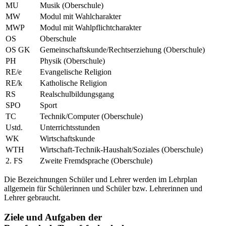
MU
Musik (Oberschule)
MW
Modul mit Wahlcharakter
MWP
Modul mit Wahlpflichtcharakter
OS
Oberschule
OS GK
Gemeinschaftskunde/Rechtserziehung (Oberschule)
PH
Physik (Oberschule)
RE/e
Evangelische Religion
RE/k
Katholische Religion
RS
Realschulbildungsgang
SPO
Sport
TC
Technik/Computer (Oberschule)
Ustd.
Unterrichtsstunden
WK
Wirtschaftskunde
WTH
Wirtschaft-Technik-Haushalt/Soziales (Oberschule)
2. FS
Zweite Fremdsprache (Oberschule)
Die Bezeichnungen Schüler und Lehrer werden im Lehrplan
allgemein für Schülerinnen und Schüler bzw. Lehrerinnen und
Lehrer gebraucht.
Ziele und Aufgaben der