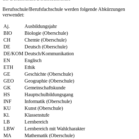
Berufsschule/Berufsfachschule werden folgende Abkürzungen
verwendet:
Aj.
Ausbildungsjahr
BIO
Biologie (Oberschule)
CH
Chemie (Oberschule)
DE
Deutsch (Oberschule)
DE/KOM
Deutsch/Kommunikation
EN
Englisch
ETH
Ethik
GE
Geschichte (Oberschule)
GEO
Geographie (Oberschule)
GK
Gemeinschaftskunde
HS
Hauptschulbildungsgang
INF
Informatik (Oberschule)
KU
Kunst (Oberschule)
Kl.
Klassenstufe
LB
Lernbereich
LBW
Lernbereich mit Wahlcharakter
MA
Mathematik (Oberschule)