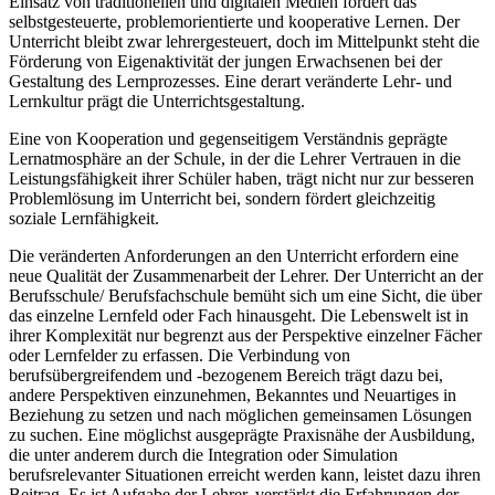
Einsatz von traditionellen und digitalen Medien fördert das
selbstgesteuerte, problemorientierte und kooperative Lernen. Der
Unterricht bleibt zwar lehrergesteuert, doch im Mittelpunkt steht die
Förderung von Eigenaktivität der jungen Erwachsenen bei der
Gestaltung des Lernprozesses. Eine derart veränderte Lehr- und
Lernkultur prägt die Unterrichtsgestaltung.
Eine von Kooperation und gegenseitigem Verständnis geprägte
Lernatmosphäre an der Schule, in der die Lehrer Vertrauen in die
Leistungsfähigkeit ihrer Schüler haben, trägt nicht nur zur besseren
Problemlösung im Unterricht bei, sondern fördert gleichzeitig
soziale Lernfähigkeit.
Die veränderten Anforderungen an den Unterricht erfordern eine
neue Qualität der Zusammenarbeit der Lehrer. Der Unterricht an der
Berufsschule/ Berufsfachschule bemüht sich um eine Sicht, die über
das einzelne Lernfeld oder Fach hinausgeht. Die Lebenswelt ist in
ihrer Komplexität nur begrenzt aus der Perspektive einzelner Fächer
oder Lernfelder zu erfassen. Die Verbindung von
berufsübergreifendem und -bezogenem Bereich trägt dazu bei,
andere Perspektiven einzunehmen, Bekanntes und Neuartiges in
Beziehung zu setzen und nach möglichen gemeinsamen Lösungen
zu suchen. Eine möglichst ausgeprägte Praxisnähe der Ausbildung,
die unter anderem durch die Integration oder Simulation
berufsrelevanter Situationen erreicht werden kann, leistet dazu ihren
Beitrag. Es ist Aufgabe der Lehrer, verstärkt die Erfahrungen der