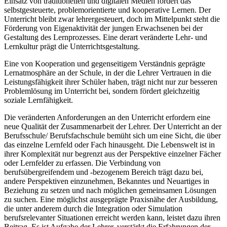
Einsatz von traditionellen und digitalen Medien fördert das
selbstgesteuerte, problemorientierte und kooperative Lernen. Der
Unterricht bleibt zwar lehrergesteuert, doch im Mittelpunkt steht die
Förderung von Eigenaktivität der jungen Erwachsenen bei der
Gestaltung des Lernprozesses. Eine derart veränderte Lehr- und
Lernkultur prägt die Unterrichtsgestaltung.
Eine von Kooperation und gegenseitigem Verständnis geprägte
Lernatmosphäre an der Schule, in der die Lehrer Vertrauen in die
Leistungsfähigkeit ihrer Schüler haben, trägt nicht nur zur besseren
Problemlösung im Unterricht bei, sondern fördert gleichzeitig
soziale Lernfähigkeit.
Die veränderten Anforderungen an den Unterricht erfordern eine
neue Qualität der Zusammenarbeit der Lehrer. Der Unterricht an der
Berufsschule/ Berufsfachschule bemüht sich um eine Sicht, die über
das einzelne Lernfeld oder Fach hinausgeht. Die Lebenswelt ist in
ihrer Komplexität nur begrenzt aus der Perspektive einzelner Fächer
oder Lernfelder zu erfassen. Die Verbindung von
berufsübergreifendem und -bezogenem Bereich trägt dazu bei,
andere Perspektiven einzunehmen, Bekanntes und Neuartiges in
Beziehung zu setzen und nach möglichen gemeinsamen Lösungen
zu suchen. Eine möglichst ausgeprägte Praxisnähe der Ausbildung,
die unter anderem durch die Integration oder Simulation
berufsrelevanter Situationen erreicht werden kann, leistet dazu ihren
Beitrag. Es ist Aufgabe der Lehrer, verstärkt die Erfahrungen der