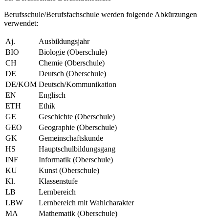
Berufsschule/Berufsfachschule werden folgende Abkürzungen
verwendet:
Aj.
Ausbildungsjahr
BIO
Biologie (Oberschule)
CH
Chemie (Oberschule)
DE
Deutsch (Oberschule)
DE/KOM
Deutsch/Kommunikation
EN
Englisch
ETH
Ethik
GE
Geschichte (Oberschule)
GEO
Geographie (Oberschule)
GK
Gemeinschaftskunde
HS
Hauptschulbildungsgang
INF
Informatik (Oberschule)
KU
Kunst (Oberschule)
Kl.
Klassenstufe
LB
Lernbereich
LBW
Lernbereich mit Wahlcharakter
MA
Mathematik (Oberschule)