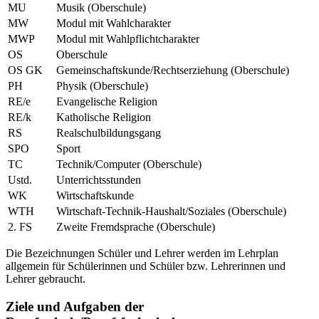
MU
Musik (Oberschule)
MW
Modul mit Wahlcharakter
MWP
Modul mit Wahlpflichtcharakter
OS
Oberschule
OS GK
Gemeinschaftskunde/Rechtserziehung (Oberschule)
PH
Physik (Oberschule)
RE/e
Evangelische Religion
RE/k
Katholische Religion
RS
Realschulbildungsgang
SPO
Sport
TC
Technik/Computer (Oberschule)
Ustd.
Unterrichtsstunden
WK
Wirtschaftskunde
WTH
Wirtschaft-Technik-Haushalt/Soziales (Oberschule)
2. FS
Zweite Fremdsprache (Oberschule)
Die Bezeichnungen Schüler und Lehrer werden im Lehrplan
allgemein für Schülerinnen und Schüler bzw. Lehrerinnen und
Lehrer gebraucht.
Ziele und Aufgaben der