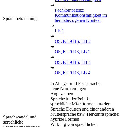
⇒
Fachkompetenz:
Kommunikationsfähigkeit im
Sprachbetrachtung
berufsbezogenen Kontext
➔
LB 1
➔
OS, Kl. 9 HS, LB 2
➔
OS, Kl. 9 RS, LB 2
➔
OS, Kl. 9 HS, LB 4
➔
OS, Kl. 9 RS, LB 4
in Alltags- und Fachsprache
neue Normierungen
Anglizismen
Sprache in der Politik
sprachliche Mischformen aus der
Sprache Deutsch und einer anderen
Muttersprache bzw. Herkunftssprache:
Sprachwandel und
hybride Formen
sprachliche
Wirkung von sprachlichen