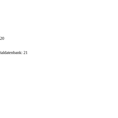
020
rialdatenbank: 21