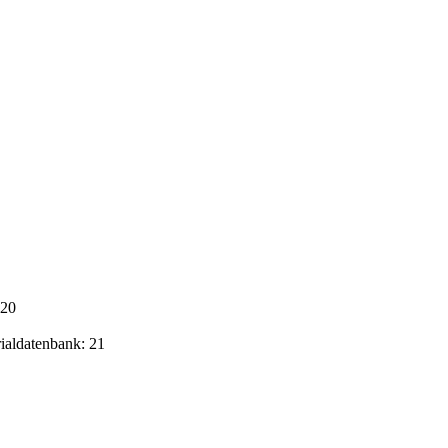
020
rialdatenbank: 21