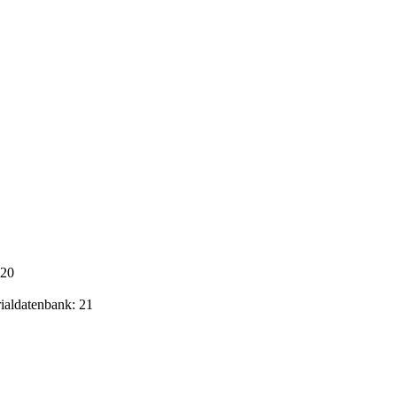
020
rialdatenbank: 21