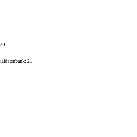
020
rialdatenbank: 21