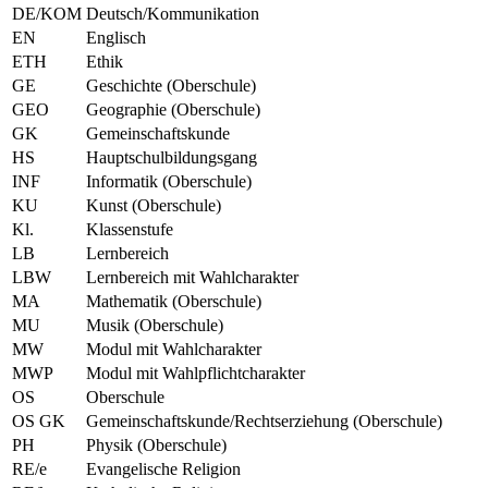
DE/KOM
Deutsch/Kommunikation
EN
Englisch
ETH
Ethik
GE
Geschichte (Oberschule)
GEO
Geographie (Oberschule)
GK
Gemeinschaftskunde
HS
Hauptschulbildungsgang
INF
Informatik (Oberschule)
KU
Kunst (Oberschule)
Kl.
Klassenstufe
LB
Lernbereich
LBW
Lernbereich mit Wahlcharakter
MA
Mathematik (Oberschule)
MU
Musik (Oberschule)
MW
Modul mit Wahlcharakter
MWP
Modul mit Wahlpflichtcharakter
OS
Oberschule
OS GK
Gemeinschaftskunde/Rechtserziehung (Oberschule)
PH
Physik (Oberschule)
RE/e
Evangelische Religion