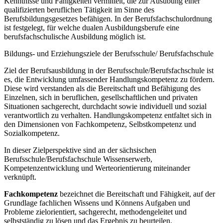
Kenntnisse und Fähigkeiten vermittelt, die zur Ausübung einer
qualifizierten beruflichen Tätigkeit im Sinne des
Berufsbildungsgesetzes befähigen. In der Berufsfachschulordnung
ist festgelegt, für welche dualen Ausbildungsberufe eine
berufsfachschulische Ausbildung möglich ist.
Bildungs- und Erziehungsziele der Berufsschule/ Berufsfachschule
Ziel der Berufsausbildung in der Berufsschule/Berufsfachschule ist
es, die Entwicklung umfassender Handlungskompetenz zu fördern.
Diese wird verstanden als die Bereitschaft und Befähigung des
Einzelnen, sich in beruflichen, gesellschaftlichen und privaten
Situationen sachgerecht, durchdacht sowie individuell und sozial
verantwortlich zu verhalten. Handlungskompetenz entfaltet sich in
den Dimensionen von Fachkompetenz, Selbstkompetenz und
Sozialkompetenz.
In dieser Zielperspektive sind an der sächsischen
Berufsschule/Berufsfachschule Wissenserwerb,
Kompetenzentwicklung und Werteorientierung miteinander
verknüpft.
Fachkompetenz
bezeichnet die Bereitschaft und Fähigkeit, auf der
Grundlage fachlichen Wissens und Könnens Aufgaben und
Probleme zielorientiert, sachgerecht, methodengeleitet und
selbstständig zu lösen und das Ergebnis zu beurteilen.