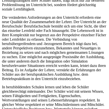
Leistungsfähigkeit ihrer Schüler haben, trägt nicht nur zur besseren
Problemlösung im Unterricht bei, sondern fördert gleichzeitig
soziale Lernfähigkeit.
Die veränderten Anforderungen an den Unterricht erfordern eine
neue Qualität der Zusammenarbeit der Lehrer. Der Unterricht an der
Berufsschule/ Berufsfachschule bemüht sich um eine Sicht, die über
das einzelne Lernfeld oder Fach hinausgeht. Die Lebenswelt ist in
ihrer Komplexität nur begrenzt aus der Perspektive einzelner Fächer
oder Lernfelder zu erfassen. Die Verbindung von
berufsübergreifendem und -bezogenem Bereich trägt dazu bei,
andere Perspektiven einzunehmen, Bekanntes und Neuartiges in
Beziehung zu setzen und nach möglichen gemeinsamen Lösungen
zu suchen. Eine möglichst ausgeprägte Praxisnähe der Ausbildung,
die unter anderem durch die Integration oder Simulation
berufsrelevanter Situationen erreicht werden kann, leistet dazu ihren
Beitrag. Es ist Aufgabe der Lehrer, verstärkt die Erfahrungen der
Schüler aus der berufspraktischen Ausbildung bzw. dem
Betriebspraktikum in den Unterricht einzubeziehen.
In berufsbildenden Schulen lernen und leben die Schüler
gleichberechtigt miteinander. Der Schüler wird mit seinem Wissen,
seinen Fähigkeiten und Fertigkeiten, Eigenschaften,
Wertvorstellungen und seinen Lebenserfahrungen respektiert. In
gleicher Weise respektiert er seine Mitschülerinnen und Mitschüler.
Unterschiedliche Positionen bzw. Werturteile können geäußert