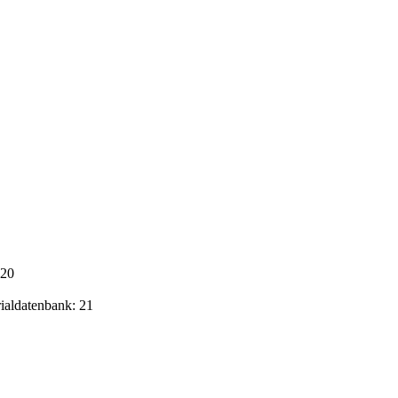
020
rialdatenbank: 21