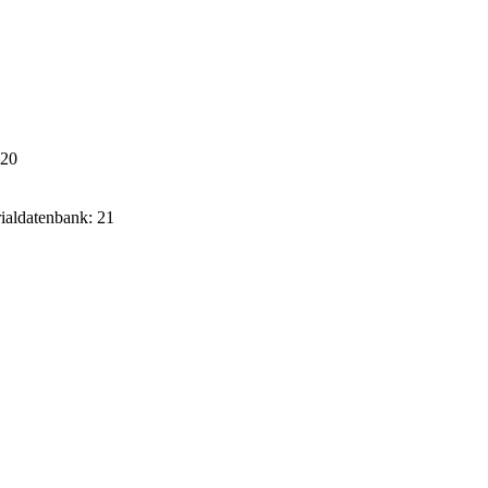
020
rialdatenbank: 21