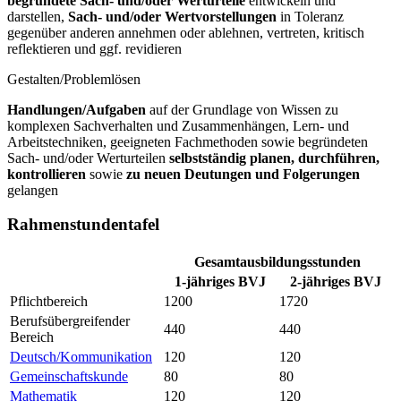
begründete Sach- und/oder Werturteile
entwickeln und
darstellen,
Sach- und/oder Wertvorstellungen
in Toleranz
gegenüber anderen annehmen oder ablehnen, vertreten, kritisch
reflektieren und ggf. revidieren
Gestalten/Problemlösen
Handlungen/Aufgaben
auf der Grundlage von Wissen zu
komplexen Sachverhalten und Zusammenhängen, Lern- und
Arbeitstechniken, geeigneten Fachmethoden sowie begründeten
Sach- und/oder Werturteilen
selbstständig planen, durchführen,
kontrollieren
sowie
zu neuen Deutungen und Folgerungen
gelangen
Rahmenstundentafel
Gesamtausbildungsstunden
1-jähriges BVJ
2-jähriges BVJ
Pflichtbereich
1200
1720
Berufsübergreifender
440
440
Bereich
Deutsch/Kommunikation
120
120
Gemeinschaftskunde
80
80
Mathematik
120
120