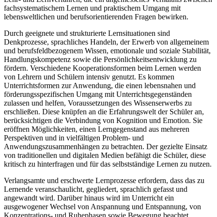
fachsystematischem Lernen und praktischem Umgang mit
lebensweltlichen und berufsorientierenden Fragen bewirken.
Durch geeignete und strukturierte Lernsituationen sind
Denkprozesse, sprachliches Handeln, der Erwerb von allgemeinem
und berufsfeldbezogenem Wissen, emotionale und soziale Stabilität,
Handlungskompetenz sowie die Persönlichkeitsentwicklung zu
fördern. Verschiedene Kooperationsformen beim Lernen werden
von Lehrern und Schülern intensiv genutzt. Es kommen
Unterrichtsformen zur Anwendung, die einen lebensnahen und
förderungsspezifischen Umgang mit Unterrichtsgegenständen
zulassen und helfen, Voraussetzungen des Wissenserwerbs zu
erschließen. Diese knüpfen an die Erfahrungswelt der Schüler an,
berücksichtigen die Verbindung von Kognition und Emotion. Sie
eröffnen Möglichkeiten, einen Lerngegenstand aus mehreren
Perspektiven und in vielfältigen Problem- und
Anwendungszusammenhängen zu betrachten. Der gezielte Einsatz
von traditionellen und digitalen Medien befähigt die Schüler, diese
kritisch zu hinterfragen und für das selbstständige Lernen zu nutzen.
Verlangsamte und erschwerte Lernprozesse erfordern, dass das zu
Lernende veranschaulicht, gegliedert, sprachlich gefasst und
angewandt wird. Darüber hinaus wird im Unterricht ein
ausgewogener Wechsel von Anspannung und Entspannung, von
Konzentrations- und Ruhephasen sowie Bewegung beachtet.