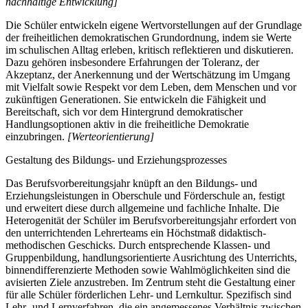
nachhaltige Entwicklung]
Die Schüler entwickeln eigene Wertvorstellungen auf der Grundlage
der freiheitlichen demokratischen Grundordnung, indem sie Werte
im schulischen Alltag erleben, kritisch reflektieren und diskutieren.
Dazu gehören insbesondere Erfahrungen der Toleranz, der
Akzeptanz, der Anerkennung und der Wertschätzung im Umgang
mit Vielfalt sowie Respekt vor dem Leben, dem Menschen und vor
zukünftigen Generationen. Sie entwickeln die Fähigkeit und
Bereitschaft, sich vor dem Hintergrund demokratischer
Handlungsoptionen aktiv in die freiheitliche Demokratie
einzubringen.
[Werteorientierung]
Gestaltung des Bildungs- und Erziehungsprozesses
Das Berufsvorbereitungsjahr knüpft an den Bildungs- und
Erziehungsleistungen in Oberschule und Förderschule an, festigt
und erweitert diese durch allgemeine und fachliche Inhalte. Die
Heterogenität der Schüler im Berufsvorbereitungsjahr erfordert von
den unterrichtenden Lehrerteams ein Höchstmaß didaktisch-
methodischen Geschicks. Durch entsprechende Klassen- und
Gruppenbildung, handlungsorientierte Ausrichtung des Unterrichts,
binnendifferenzierte Methoden sowie Wahlmöglichkeiten sind die
avisierten Ziele anzustreben. Im Zentrum steht die Gestaltung einer
für alle Schüler förderlichen Lehr- und Lernkultur. Spezifisch sind
Lehr- und Lernverfahren, die ein angemessenes Verhältnis zwischen