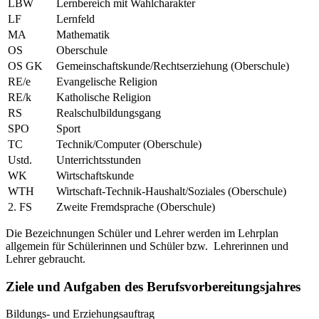
LBW
Lernbereich mit Wahlcharakter
LF
Lernfeld
MA
Mathematik
OS
Oberschule
OS GK
Gemeinschaftskunde/Rechtserziehung (Oberschule)
RE/e
Evangelische Religion
RE/k
Katholische Religion
RS
Realschulbildungsgang
SPO
Sport
TC
Technik/Computer (Oberschule)
Ustd.
Unterrichtsstunden
WK
Wirtschaftskunde
WTH
Wirtschaft-Technik-Haushalt/Soziales (Oberschule)
2. FS
Zweite Fremdsprache (Oberschule)
Die Bezeichnungen Schüler und Lehrer werden im Lehrplan
allgemein für Schülerinnen und Schüler bzw. Lehrerinnen und
Lehrer gebraucht.
Ziele und Aufgaben des Berufsvorbereitungsjahres
Bildungs- und Erziehungsauftrag