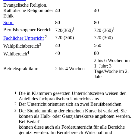
Evangelische Religion,
Katholische Religion oder
40
40
Ethik
Sport
80
80
1
1
Berufsbezogener Bereich
720(360)
720 (360)
2
720 (360)
720 (360)
Fachlicher Unterricht
3
40
560
Wahlpflichtbereich
4
40
80
Wahlbereich
2 bis 6 Wochen im
1. Jahr; 3
Betriebspraktikum
2 bis 4 Wochen
Tage/Woche im 2.
Jahr
1
Die in Klammern gesetzten Unterrichtszeiten weisen den
Anteil des fachpraktischen Unterrichts aus.
2
Der Unterricht orientiert sich an zwei Berufsbereichen.
3
Der Stundenumfang der einzelnen Kurse ist variabel. Sie
können als Halb- oder Ganzjahreskurse angeboten werden.
Bei Bedarf
können diese auch als Förderunterricht für alle Bereiche
genutzt werden. Im Berufsbereich Wirtschaft und