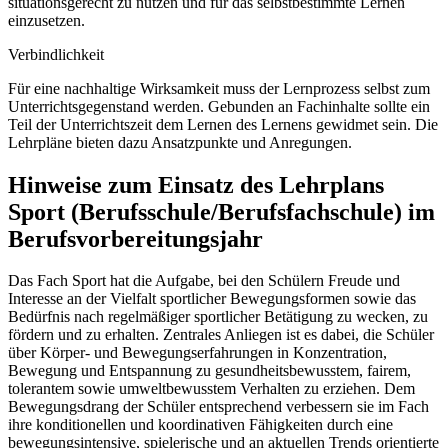
situationsgerecht zu nutzen und für das selbstbestimmte Lernen
einzusetzen.
Verbindlichkeit
Für eine nachhaltige Wirksamkeit muss der Lernprozess selbst zum
Unterrichtsgegenstand werden. Gebunden an Fachinhalte sollte ein
Teil der Unterrichtszeit dem Lernen des Lernens gewidmet sein. Die
Lehrpläne bieten dazu Ansatzpunkte und Anregungen.
Hinweise zum Einsatz des Lehrplans
Sport (Berufsschule/Berufsfachschule) im
Berufsvorbereitungsjahr
Das Fach Sport hat die Aufgabe, bei den Schülern Freude und
Interesse an der Vielfalt sportlicher Bewegungsformen sowie das
Bedürfnis nach regelmäßiger sportli­cher Betätigung zu wecken, zu
fördern und zu erhalten. Zentrales Anliegen ist es dabei, die Schüler
über Körper- und Bewegungserfahrungen in Konzentration,
Bewegung und Entspannung zu gesundheitsbewusstem, fairem,
tolerantem sowie umweltbewusstem Ver­halten zu erziehen. Dem
Bewegungsdrang der Schüler entsprechend verbessern sie im Fach
ihre konditionellen und koordinativen Fähigkeiten durch eine
bewegungsintensive, spielerische und an aktuellen Trends orientierte