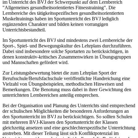
im Unterricht des BVJ der Schwerpunkt auf dem Lernbereich
"Allgemeines gesundheitsorientiertes Fitnesstraining". Die
Lernbereiche des tätigkeitsspezifischen gesundheitsorientierten
Muskeltrainings haben im Sportunterricht des BVJ lediglich
ergänzenden Charakter und bilden keinen vorrangigen
Unterrichtsbestandteil.
Im Sportunterricht des BVJ sind mindestens zwei Lernbereiche der
Sport-, Spiel- und Bewegungskultur des Lehrplans durchzuführen.
Dabei sind insbesondere solche Sportarten zu berücksichtigen, in
denen konstruktiv-kritisches Zusammenwirken in Übungsgruppen
und Mannschaften gefördert wird.
Zur Leistungsbewertung bietet die zum Lehrplan Sport der
Berufsschule/Berufs­fach­schule veröffentlichte Handreichung eine
Vielzahl von Übungs­beispielen, methodischen Hinweisen und
Bemerkungen. Die Benotung muss dabei in ihrer Gewichtung den
unterrichteten Lernbereichen anteilig entsprechen.
Bei der Organisation und Planung des Unterrichts sind entsprechend
der schulischen Möglich­keiten die besonderen Anforderungen an
den Sportunterricht im BVJ zu berücksichtigen. So sollten Schulen
mit mehreren BVJ-Klassen den Sportunterricht der Klassen
gleichzeitig ansetzen und eine geschlechterspezifische Unterrichtung
anstreben. Mit dieser Teilung lässt sich Konfliktpotenzial im