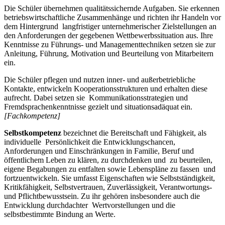
Die Schüler übernehmen qualitätssichernde Aufgaben. Sie erkennen
betriebswirtschaftliche Zusammenhänge und richten ihr Handeln vor
dem Hintergrund langfristiger unternehmerischer Zielstellungen an
den Anforderungen der gegebenen Wettbewerbssituation aus. Ihre
Kenntnisse zu Führungs- und Managementtechniken setzen sie zur
Anleitung, Führung, Motivation und Beurteilung von Mitarbeitern
ein.
Die Schüler pflegen und nutzen inner- und außerbetriebliche
Kontakte, entwickeln Kooperationsstrukturen und erhalten diese
aufrecht. Dabei setzen sie Kommunikationsstrategien und
Fremdsprachenkenntnisse gezielt und situationsadäquat ein.
[Fachkompetenz]
Selbstkompetenz
bezeichnet die Bereitschaft und Fähigkeit, als
individuelle Persönlichkeit die Entwicklungschancen,
Anforderungen und Einschränkungen in Familie, Beruf und
öffentlichem Leben zu klären, zu durchdenken und zu beurteilen,
eigene Begabungen zu entfalten sowie Lebenspläne zu fassen und
fortzuentwickeln. Sie umfasst Eigenschaften wie Selbstständigkeit,
Kritikfähigkeit, Selbstvertrauen, Zuverlässigkeit, Verantwortungs-
und Pflichtbewusstsein. Zu ihr gehören insbesondere auch die
Entwicklung durchdachter Wertvorstellungen und die
selbstbestimmte Bindung an Werte.