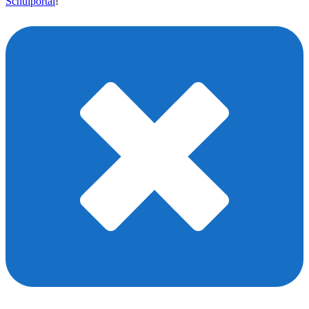
Schulportal
!