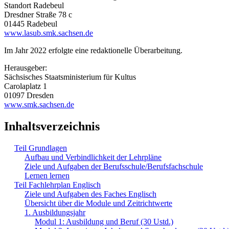
Standort Radebeul
Dresdner Straße 78 c
01445 Radebeul
www.lasub.smk.sachsen.de
Im Jahr 2022 erfolgte eine redaktionelle Überarbeitung.
Herausgeber:
Sächsisches Staatsministerium für Kultus
Carolaplatz 1
01097 Dresden
www.smk.sachsen.de
Inhaltsverzeichnis
Teil Grundlagen
Aufbau und Verbindlichkeit der Lehrpläne
Ziele und Aufgaben der Berufsschule/Berufsfachschule
Lernen lernen
Teil Fachlehrplan Englisch
Ziele und Aufgaben des Faches Englisch
Übersicht über die Module und Zeitrichtwerte
1. Ausbildungsjahr
Modul 1: Ausbildung und Beruf (30 Ustd.)