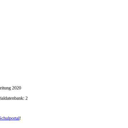
beitung 2020
rialdatenbank: 2
chulportal
!