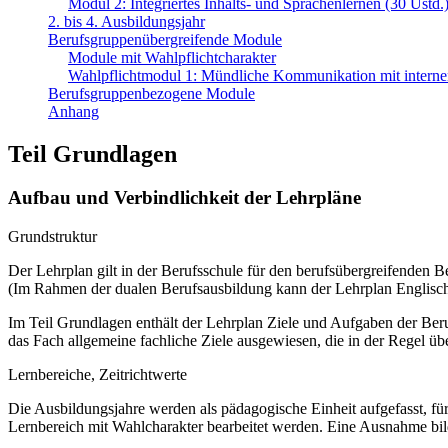
Modul 2: Integriertes Inhalts- und Sprachenlernen (30 Ustd.
2. bis 4. Ausbildungsjahr
Berufsgruppenübergreifende Module
Module mit Wahlpflichtcharakter
Wahlpflichtmodul 1: Mündliche Kommunikation mit internen
Berufsgruppenbezogene Module
Anhang
Teil Grundlagen
Aufbau und Verbindlichkeit der Lehrpläne
Grundstruktur
Der Lehrplan gilt in der Berufsschule für den berufsübergreifenden B
(Im Rahmen der dualen Berufsausbildung kann der Lehrplan Englisch 
Im Teil Grundlagen enthält der Lehrplan Ziele und Aufgaben der Ber
das Fach allgemeine fachliche Ziele ausgewiesen, die in der Regel üb
Lernbereiche, Zeitrichtwerte
Die Ausbildungsjahre werden als pädagogische Einheit aufgefasst, für
Lernbereich mit Wahlcharakter bearbeitet werden. Eine Ausnahme bil