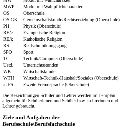
MW
Modul mit Wahlcharakter
MWP
Modul mit Wahlpflichtcharakter
OS
Oberschule
OS GK
Gemeinschaftskunde/Rechtserziehung (Oberschule)
PH
Physik (Oberschule)
RE/e
Evangelische Religion
RE/k
Katholische Religion
RS
Realschulbildungsgang
SPO
Sport
TC
Technik/Computer (Oberschule)
Ustd.
Unterrichtsstunden
WK
Wirtschaftskunde
WTH
Wirtschaft-Technik-Haushalt/Soziales (Oberschule)
2. FS
Zweite Fremdsprache (Oberschule)
Die Bezeichnungen Schüler und Lehrer werden im Lehrplan
allgemein für Schülerinnen und Schüler bzw. Lehrerinnen und
Lehrer gebraucht.
Ziele und Aufgaben der
Berufsschule/Berufsfachschule