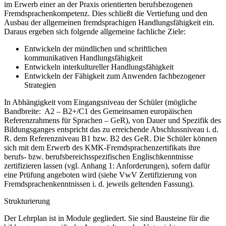
im Erwerb einer an der Praxis orientierten berufsbezogenen
Fremdsprachenkompetenz. Dies schließt die Vertiefung und den
Ausbau der allgemeinen fremdsprachigen Handlungsfähigkeit ein.
Daraus ergeben sich folgende allgemeine fachliche Ziele:
Entwickeln der mündlichen und schriftlichen
kommunikativen Handlungsfähigkeit
Entwickeln interkultureller Handlungsfähigkeit
Entwickeln der Fähigkeit zum Anwenden fachbezogener
Strategien
In Abhängigkeit vom Eingangsniveau der Schüler (mögliche
Bandbreite: A2 – B2+/C1 des Gemeinsamen europäischen
Referenzrahmens für Sprachen – GeR), von Dauer und Spezifik des
Bildungsganges entspricht das zu erreichende Abschlussniveau i. d.
R. dem Referenzniveau B1 bzw. B2 des GeR. Die Schüler können
sich mit dem Erwerb des KMK-Fremdsprachenzertifikats ihre
berufs- bzw. berufsbereichsspezifischen Englischkenntnisse
zertifizieren lassen (vgl. Anhang 1: Anforderungen), sofern dafür
eine Prüfung angeboten wird (siehe VwV Zertifizierung von
Fremdsprachenkenntnissen i. d. jeweils geltenden Fassung).
Strukturierung
Der Lehrplan ist in Module gegliedert. Sie sind Bausteine für die