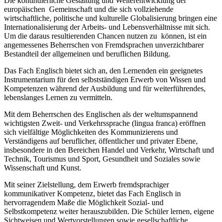
Die kontinuierliche Gestaltung und Weiterentwicklung der
europäischen Gemeinschaft und die sich vollziehende
wirtschaftliche, politische und kulturelle Globalisierung bringen eine
Internationalisierung der Arbeits- und Lebensverhältnisse mit sich.
Um die daraus resultierenden Chancen nutzen zu können, ist ein
angemessenes Beherrschen von Fremdsprachen unverzichtbarer
Bestandteil der allgemeinen und beruflichen Bildung.
Das Fach Englisch bietet sich an, den Lernenden ein geeignetes
Instrumentarium für den selbstständigen Erwerb von Wissen und
Kompetenzen während der Ausbildung und für weiterführendes,
lebenslanges Lernen zu vermitteln.
Mit dem Beherrschen des Englischen als der weltumspannend
wichtigsten Zweit- und Verkehrssprache (lingua franca) eröffnen
sich vielfältige Möglichkeiten des Kommunizierens und
Verständigens auf beruflicher, öffentlicher und privater Ebene,
insbesondere in den Bereichen Handel und Verkehr, Wirtschaft und
Technik, Tourismus und Sport, Gesundheit und Soziales sowie
Wissenschaft und Kunst.
Mit seiner Zielstellung, dem Erwerb fremdsprachiger
kommunikativer Kompetenz, bietet das Fach Englisch in
hervorragendem Maße die Möglichkeit Sozial- und
Selbstkompetenz weiter herauszubilden. Die Schüler lernen, eigene
Sichtweisen und Wertvorstellungen sowie gesellschaftliche