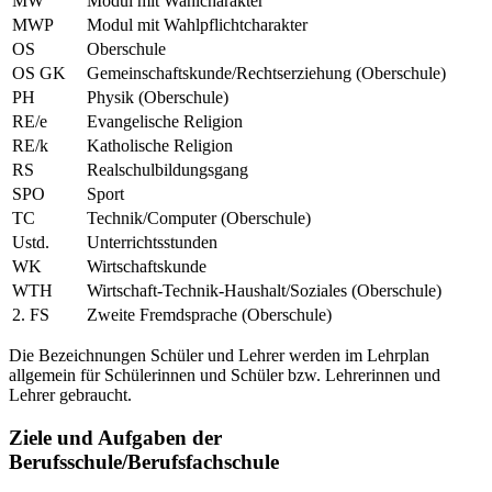
MW
Modul mit Wahlcharakter
MWP
Modul mit Wahlpflichtcharakter
OS
Oberschule
OS GK
Gemeinschaftskunde/Rechtserziehung (Oberschule)
PH
Physik (Oberschule)
RE/e
Evangelische Religion
RE/k
Katholische Religion
RS
Realschulbildungsgang
SPO
Sport
TC
Technik/Computer (Oberschule)
Ustd.
Unterrichtsstunden
WK
Wirtschaftskunde
WTH
Wirtschaft-Technik-Haushalt/Soziales (Oberschule)
2. FS
Zweite Fremdsprache (Oberschule)
Die Bezeichnungen Schüler und Lehrer werden im Lehrplan
allgemein für Schülerinnen und Schüler bzw. Lehrerinnen und
Lehrer gebraucht.
Ziele und Aufgaben der
Berufsschule/Berufsfachschule