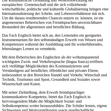
Die kontinuierliche Gestaltung und Weiterentwicklung der
europäischen Gemeinschaft und die sich vollziehende
wirtschaftliche, politische und kulturelle Globalisierung bringen eine
Internationalisierung der Arbeits- und Lebensverhältnisse mit sich.
Um die daraus resultierenden Chancen nutzen zu können, ist ein
angemessenes Beherrschen von Fremdsprachen unverzichtbarer
Bestandteil der allgemeinen und beruflichen Bildung.
Das Fach Englisch bietet sich an, den Lernenden ein geeignetes
Instrumentarium für den selbstständigen Erwerb von Wissen und
Kompetenzen während der Ausbildung und für weiterführendes,
lebenslanges Lernen zu vermitteln.
Mit dem Beherrschen des Englischen als der weltumspannend
wichtigsten Zweit- und Verkehrssprache (lingua franca) eröffnen
sich vielfältige Möglichkeiten des Kommunizierens und
Verständigens auf beruflicher, öffentlicher und privater Ebene,
insbesondere in den Bereichen Handel und Verkehr, Wirtschaft und
Technik, Tourismus und Sport, Gesundheit und Soziales sowie
Wissenschaft und Kunst.
Mit seiner Zielstellung, dem Erwerb fremdsprachiger
kommunikativer Kompetenz, bietet das Fach Englisch in
hervorragendem Maße die Möglichkeit Sozial- und
Selbstkompetenz weiter herauszubilden. Die Schüler lernen, eigene
Sichtweisen und Wertvorstellungen sowie gesellschaftliche