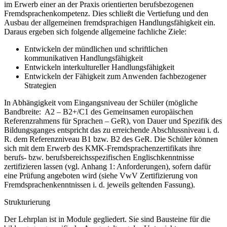
im Erwerb einer an der Praxis orientierten berufsbezogenen
Fremdsprachenkompetenz. Dies schließt die Vertiefung und den
Ausbau der allgemeinen fremdsprachigen Handlungsfähigkeit ein.
Daraus ergeben sich folgende allgemeine fachliche Ziele:
Entwickeln der mündlichen und schriftlichen
kommunikativen Handlungsfähigkeit
Entwickeln interkultureller Handlungsfähigkeit
Entwickeln der Fähigkeit zum Anwenden fachbezogener
Strategien
In Abhängigkeit vom Eingangsniveau der Schüler (mögliche
Bandbreite: A2 – B2+/C1 des Gemeinsamen europäischen
Referenzrahmens für Sprachen – GeR), von Dauer und Spezifik des
Bildungsganges entspricht das zu erreichende Abschlussniveau i. d.
R. dem Referenzniveau B1 bzw. B2 des GeR. Die Schüler können
sich mit dem Erwerb des KMK-Fremdsprachenzertifikats ihre
berufs- bzw. berufsbereichsspezifischen Englischkenntnisse
zertifizieren lassen (vgl. Anhang 1: Anforderungen), sofern dafür
eine Prüfung angeboten wird (siehe VwV Zertifizierung von
Fremdsprachenkenntnissen i. d. jeweils geltenden Fassung).
Strukturierung
Der Lehrplan ist in Module gegliedert. Sie sind Bausteine für die