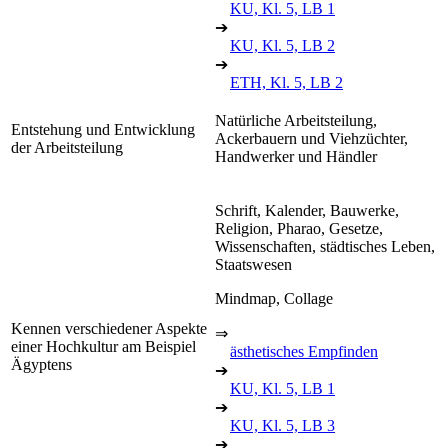
KU, Kl. 5, LB 1
➔
KU, Kl. 5, LB 2
➔
ETH, Kl. 5, LB 2
Natürliche Arbeitsteilung,
Entstehung und Entwicklung
Ackerbauern und Viehzüchter,
der Arbeitsteilung
Handwerker und Händler
Schrift, Kalender, Bauwerke,
Religion, Pharao, Gesetze,
Wissenschaften, städtisches Leben,
Staatswesen
Mindmap, Collage
Kennen verschiedener Aspekte
⇒
einer Hochkultur am Beispiel
ästhetisches Empfinden
Ägyptens
➔
KU, Kl. 5, LB 1
➔
KU, Kl. 5, LB 3
➔