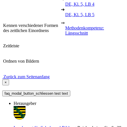
DE, Kl. 5, LB 4
➔
DE, Kl. 5, LB 5
⇒
Kennen verschiedener Formen
Methodenkompetenz:
des zeitlichen Einordnens
Längsschnitt
Zeitleiste
Ordnen von Bildern
Zurück zum Seitenanfang
×
faq_modal_button_schliessen test text
Herausgeber