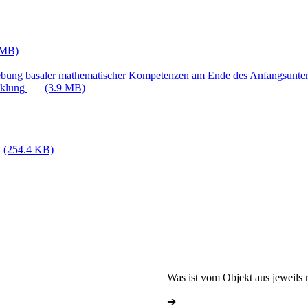
 MB)
ebung basaler mathematischer Kompetenzen am Ende des Anfangsunter
cklung
(3.9 MB)
(254.4 KB)
Was ist vom Objekt aus jeweils r
➔