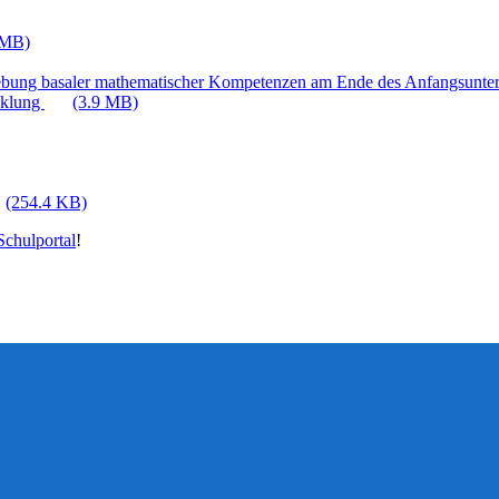
 MB)
ebung basaler mathematischer Kompetenzen am Ende des Anfangsunter
cklung
(3.9 MB)
(254.4 KB)
chulportal
!