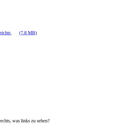
richts
(7.8 MB)
echts, was links zu sehen?