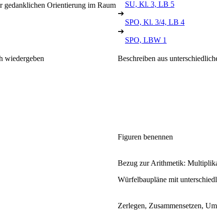
SU, Kl. 3, LB 5
ur gedanklichen Orientierung im Raum
➔
SPO, Kl. 3/4, LB 4
➔
SPO, LBW 1
ch wiedergeben
Beschreiben aus unterschiedlic
Figuren benennen
Bezug zur Arithmetik: Multiplik
Würfelbaupläne mit unterschiedl
Zerlegen, Zusammensetzen, U