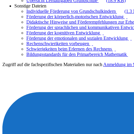
Übersicht Lernaufgaben Grundschule
(18.9 KB)
Sonstige Dateien
Individuelle Förderung von Grundschulkindern
(1.3
Förderung der körperlich-motorischen Entwicklung
Didaktische Hinweise und Förderempfehlungen zur Erh
Förderung der sprachlichen und kommunikativen Entwi
Förderung der kognitiven Entwicklung
Förderung der emotionalen und sozialen Entwicklung
Rechenschwierikeiten vorbeugen
Schwierigkeiten beim Erlernen des Rechnens
Bildungsstandards für den Primarbereich Mathematik
Zugriff auf die fachspezifischen Materialien nur nach
Anmeldung im S