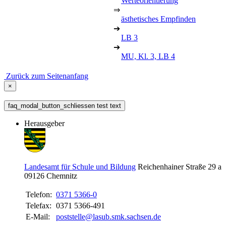
Werteorientierung
⇒
ästhetisches Empfinden
➔
LB 3
➔
MU, Kl. 3, LB 4
Zurück zum Seitenanfang
×
faq_modal_button_schliessen test text
Herausgeber
Landesamt für Schule und Bildung
Reichenhainer Straße 29 a
09126
Chemnitz
Telefon:
0371 5366-0
Telefax:
0371 5366-491
E-Mail:
poststelle@lasub.smk.sachsen.de