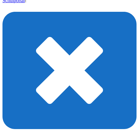
Schulportal
!