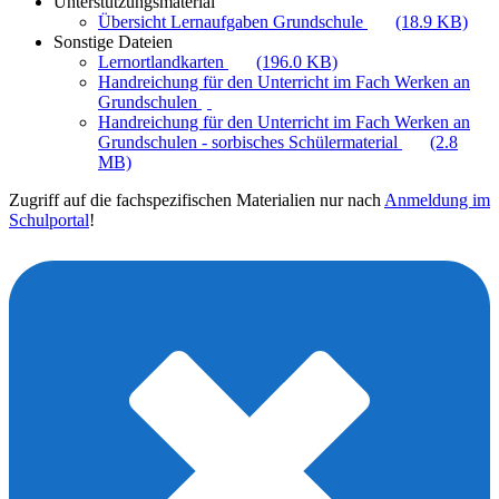
Unterstützungsmaterial
Übersicht Lernaufgaben Grundschule
(18.9 KB)
Sonstige Dateien
Lernortlandkarten
(196.0 KB)
Handreichung für den Unterricht im Fach Werken an
Grundschulen
Handreichung für den Unterricht im Fach Werken an
Grundschulen - sorbisches Schülermaterial
(2.8
MB)
Zugriff auf die fachspezifischen Materialien nur nach
Anmeldung im
Schulportal
!