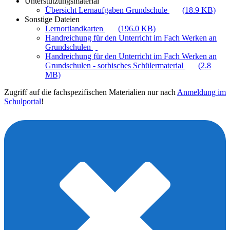
Unterstützungsmaterial
Übersicht Lernaufgaben Grundschule
(18.9 KB)
Sonstige Dateien
Lernortlandkarten
(196.0 KB)
Handreichung für den Unterricht im Fach Werken an
Grundschulen
Handreichung für den Unterricht im Fach Werken an
Grundschulen - sorbisches Schülermaterial
(2.8
MB)
Zugriff auf die fachspezifischen Materialien nur nach
Anmeldung im
Schulportal
!