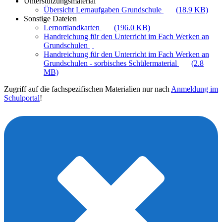
Unterstützungsmaterial
Übersicht Lernaufgaben Grundschule
(18.9 KB)
Sonstige Dateien
Lernortlandkarten
(196.0 KB)
Handreichung für den Unterricht im Fach Werken an
Grundschulen
Handreichung für den Unterricht im Fach Werken an
Grundschulen - sorbisches Schülermaterial
(2.8
MB)
Zugriff auf die fachspezifischen Materialien nur nach
Anmeldung im
Schulportal
!