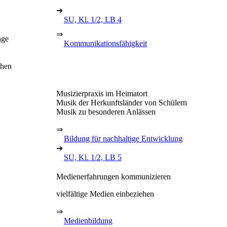
➔
SU, Kl. 1/2, LB 4
⇒
age
Kommunikationsfähigkeit
chen
Musizierpraxis im Heimatort
Musik der Herkunftsländer von Schülern
Musik zu besonderen Anlässen
⇒
Bildung für nachhaltige Entwicklung
➔
SU, Kl. 1/2, LB 5
Medienerfahrungen kommunizieren
vielfältige Medien einbeziehen
⇒
Medienbildung