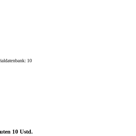
rialdatenbank: 10
euten
10 Ustd.