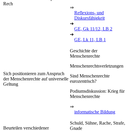
Rech
⇒
Reflexions- und
Diskursfähigkeit
➔
GE, Gk 11/12, LB 2
➔
GE, Lk 11, LB 1
Geschichte der
Menschenrechte
Menschenrechtsverletzungen
Sich positionieren zum Anspruch
Sind Menschenrechte
der Menschenrechte auf universelle
eurozentrisch?
Geltung
Podiumsdiskussion: Krieg für
Menschenrechte
⇒
informatische Bildung
Schuld, Sühne, Rache, Strafe,
Beurteilen verschiedener
Gnade