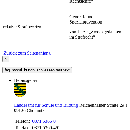
Rechtslehre“
General- und
Spezialprävention
relative Straftheorien
von Liszt: „Zweckgedanken
im Strafrecht“
Zurück zum Seitenanfang
×
faq_modal_button_schliessen test text
Herausgeber
Landesamt für Schule und Bildung
Reichenhainer Straße 29 a
09126
Chemnitz
Telefon:
0371 5366-0
Telefax:
0371 5366-491