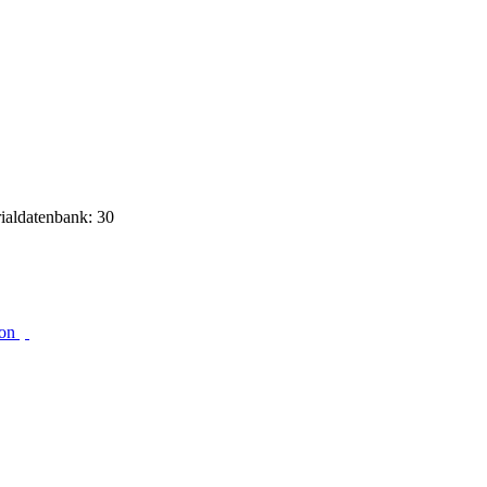
rialdatenbank: 30
ion