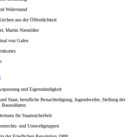
und Widerstand
irchen aus der Öffentlichkeit
er, Martin Niemöller
inal von Galen
enkortes
n
3
Anpassung und Eigenständigkeit
und Staat, berufliche Benachteiligung, Jugendweihe, Stellung der
 Bausoldaten
teriums für Staatssicherheit
henrechts- und Umweltgruppen
 in der Friedlichen Revolution 1989