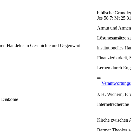
biblische Grundle
Jes 58,7; Mt 25,3
Armut und Armenfü
Lösungsansätze zu
chen Handelns in Geschichte und Gegenwart
institutionelles H
Finanzierbarkeit,
Lernen durch Eng
⇒
Verantwortungsb
J. H. Wichern, F.
r Diakonie
Internetrecherche
Kirche zwischen 
Barmer Theologis